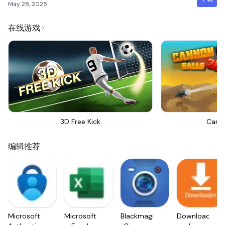
May 28, 2025
在线游戏
3D Free Kick
Canno
编辑推荐
Microsoft
Microsoft
Blackmagic
Downloader