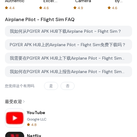
Authenticator
Excel:
Camera
by
Spreadsheets
AFTVnews
4.4
4.6
4.9
4.6
Airplane Pilot - Flight Sim
FAQ
我如何从PGYER APK HUB下载Airplane Pilot - Flight Sim？
PGYER APK HUB上的Airplane Pilot - Flight Sim免费下载吗？
我需要在PGYER APK HUB上下载Airplane Pilot - Flight Sim时需要账户吗？
我如何在PGYER APK HUB上报告Airplane Pilot - Flight Sim的问题？
您觉得这个有用吗
是
否
最受欢迎
YouTube
Google LLC
4.8
Netflix