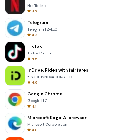
Netflix, Inc.
4.2
Telegram
Telegram FZ-LLC
4.3
TikTok
TikTok Pte. Ltd.
4.6
inDrive. Rides with fair fares
® SUOL INNOVATIONS LTD
4.9
Google Chrome
Google LLC
4.1
Microsoft Edge: AI browser
Microsoft Corporation
4.8