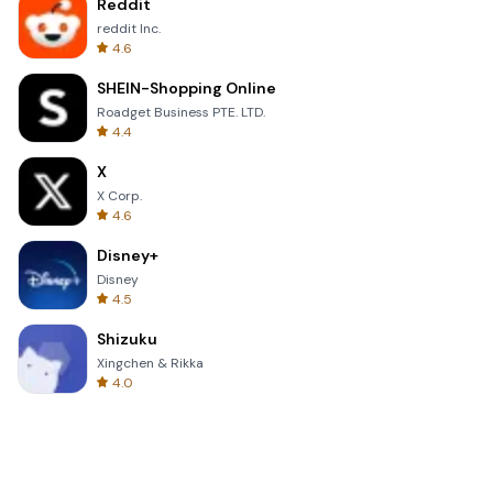
Reddit
reddit Inc.
4.6
SHEIN-Shopping Online
Roadget Business PTE. LTD.
4.4
X
X Corp.
4.6
Disney+
Disney
4.5
Shizuku
Xingchen & Rikka
4.0