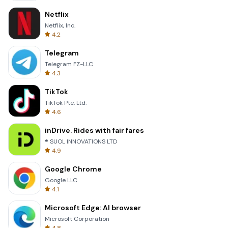
Netflix
Netflix, Inc.
4.2
Telegram
Telegram FZ-LLC
4.3
TikTok
TikTok Pte. Ltd.
4.6
inDrive. Rides with fair fares
® SUOL INNOVATIONS LTD
4.9
Google Chrome
Google LLC
4.1
Microsoft Edge: AI browser
Microsoft Corporation