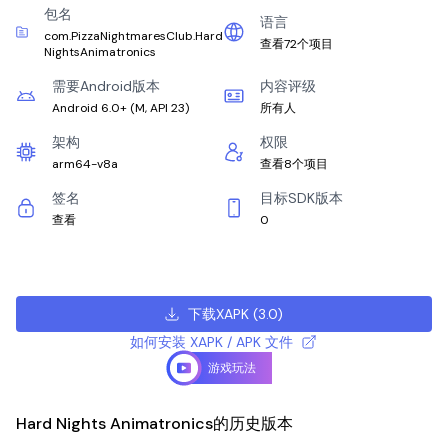
包名
语言
com.PizzaNightmaresClub.Hard
查看72个项目
NightsAnimatronics
需要Android版本
内容评级
Android 6.0+
(
M, API 23
)
所有人
架构
权限
arm64-v8a
查看8个项目
签名
目标SDK版本
查看
0
下载XAPK
(
3.0
)
如何安装 XAPK / APK 文件
游戏玩法
Hard Nights Animatronics的历史版本