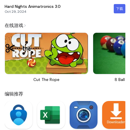
Hard Nights Animatronics
3.0
下载
Oct 29, 2024
在线游戏
Cut The Rope
8 Ball Bi
编辑推荐