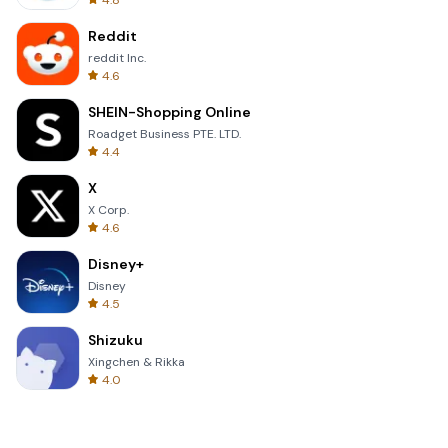
4.8
Reddit
reddit Inc.
4.6
SHEIN-Shopping Online
Roadget Business PTE. LTD.
4.4
X
X Corp.
4.6
Disney+
Disney
4.5
Shizuku
Xingchen & Rikka
4.0