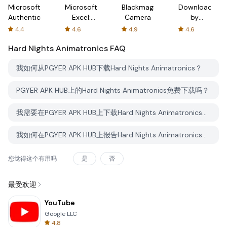
Microsoft
Microsoft
Blackmagic
Downloader
Authenticator
Excel:
Camera
by
Spreadsheets
AFTVnews
4.4
4.6
4.9
4.6
Hard Nights Animatronics
FAQ
我如何从PGYER APK HUB下载Hard Nights Animatronics？
PGYER APK HUB上的Hard Nights Animatronics免费下载吗？
我需要在PGYER APK HUB上下载Hard Nights Animatronics时需要账户吗？
我如何在PGYER APK HUB上报告Hard Nights Animatronics的问题？
您觉得这个有用吗
是
否
最受欢迎
YouTube
Google LLC
4.8