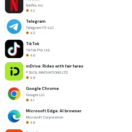
Netflix, Inc.
4.2
Telegram
Telegram FZ-LLC
4.3
TikTok
TikTok Pte. Ltd.
4.6
inDrive. Rides with fair fares
® SUOL INNOVATIONS LTD
4.9
Google Chrome
Google LLC
4.1
Microsoft Edge: AI browser
Microsoft Corporation
4.8