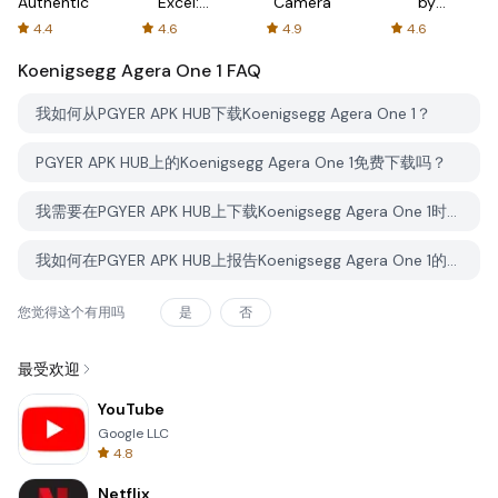
Authenticator
Excel:
Camera
by
Spreadsheets
AFTVnews
4.4
4.6
4.9
4.6
Koenigsegg Agera One 1
FAQ
我如何从PGYER APK HUB下载Koenigsegg Agera One 1？
PGYER APK HUB上的Koenigsegg Agera One 1免费下载吗？
我需要在PGYER APK HUB上下载Koenigsegg Agera One 1时需要账户吗？
我如何在PGYER APK HUB上报告Koenigsegg Agera One 1的问题？
您觉得这个有用吗
是
否
最受欢迎
YouTube
Google LLC
4.8
Netflix