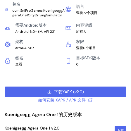
包名
语言
com.SniProGames.KoenigseggA
查看72个项目
geraOne1CityDrivingSimulator
需要Android版本
内容评级
Android 6.0+
(
M, API 23
)
所有人
架构
权限
arm64-v8a
查看6个项目
签名
目标SDK版本
查看
0
下载XAPK
(
v2.0
)
如何安装 XAPK / APK 文件
Koenigsegg Agera One 1的历史版本
Koenigsegg Agera One 1
v2.0
下载