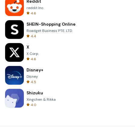
Reddit
reddit Inc.
4.6
SHEIN-Shopping Online
Roadget Business PTE. LTD.
4.4
X
X Corp.
4.6
Disney+
Disney
4.5
Shizuku
Xingchen & Rikka
4.0