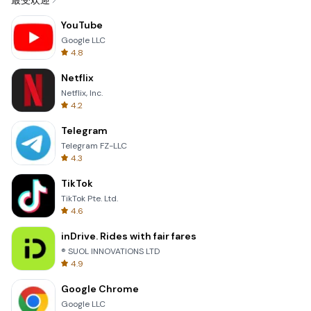
最受欢迎
YouTube
Google LLC
4.8
Netflix
Netflix, Inc.
4.2
Telegram
Telegram FZ-LLC
4.3
TikTok
TikTok Pte. Ltd.
4.6
inDrive. Rides with fair fares
® SUOL INNOVATIONS LTD
4.9
Google Chrome
Google LLC