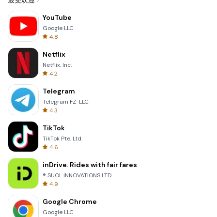
最受欢迎
YouTube
Google LLC
4.8
Netflix
Netflix, Inc.
4.2
Telegram
Telegram FZ-LLC
4.3
TikTok
TikTok Pte. Ltd.
4.6
inDrive. Rides with fair fares
® SUOL INNOVATIONS LTD
4.9
Google Chrome
Google LLC