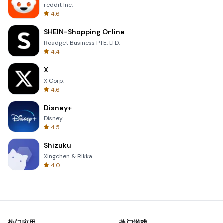
reddit Inc.
4.6
SHEIN-Shopping Online
Roadget Business PTE. LTD.
4.4
X
X Corp.
4.6
Disney+
Disney
4.5
Shizuku
Xingchen & Rikka
4.0
热门应用
热门游戏