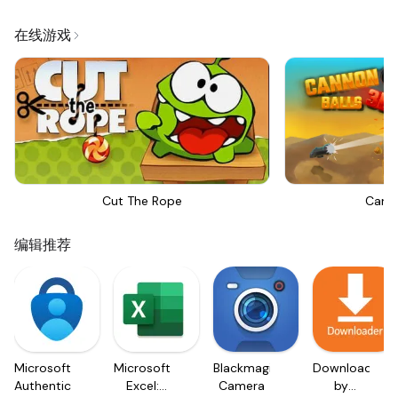
在线游戏
Cut The Rope
Canno
编辑推荐
Microsoft
Microsoft
Blackmagic
Downloader
Authenticator
Excel:
Camera
by