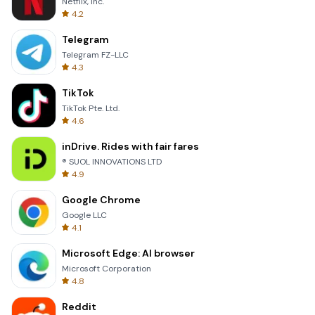
Netflix, Inc.
4.2
Telegram
Telegram FZ-LLC
4.3
TikTok
TikTok Pte. Ltd.
4.6
inDrive. Rides with fair fares
® SUOL INNOVATIONS LTD
4.9
Google Chrome
Google LLC
4.1
Microsoft Edge: AI browser
Microsoft Corporation
4.8
Reddit