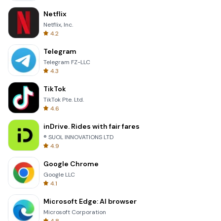
Netflix
Netflix, Inc.
4.2
Telegram
Telegram FZ-LLC
4.3
TikTok
TikTok Pte. Ltd.
4.6
inDrive. Rides with fair fares
® SUOL INNOVATIONS LTD
4.9
Google Chrome
Google LLC
4.1
Microsoft Edge: AI browser
Microsoft Corporation