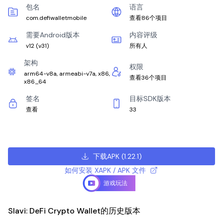
包名
语言
com.defiwalletmobile
查看86个项目
需要Android版本
内容评级
v12
(
v31
)
所有人
架构
权限
arm64-v8a, armeabi-v7a, x86,
查看36个项目
x86_64
签名
目标SDK版本
查看
33
下载APK
(
1.22.1
)
如何安装 XAPK / APK 文件
游戏玩法
Slavi: DeFi Crypto Wallet的历史版本