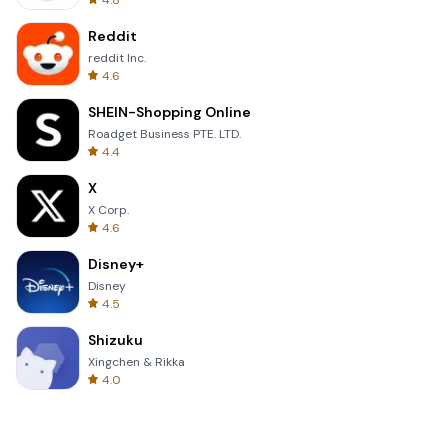
4.8
Reddit
reddit Inc.
4.6
SHEIN-Shopping Online
Roadget Business PTE. LTD.
4.4
X
X Corp.
4.6
Disney+
Disney
4.5
Shizuku
Xingchen & Rikka
4.0