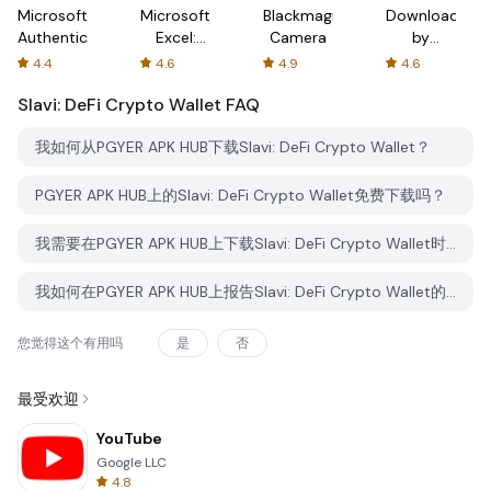
Microsoft
Microsoft
Blackmagic
Downloader
Authenticator
Excel:
Camera
by
Spreadsheets
AFTVnews
4.4
4.6
4.9
4.6
Slavi: DeFi Crypto Wallet
FAQ
我如何从PGYER APK HUB下载Slavi: DeFi Crypto Wallet？
PGYER APK HUB上的Slavi: DeFi Crypto Wallet免费下载吗？
我需要在PGYER APK HUB上下载Slavi: DeFi Crypto Wallet时需要账户吗？
我如何在PGYER APK HUB上报告Slavi: DeFi Crypto Wallet的问题？
您觉得这个有用吗
是
否
最受欢迎
YouTube
Google LLC
4.8