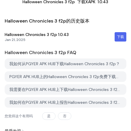
Halloween Chronicles 3 f2p
下载XAPK
1.0.43
Halloween Chronicles 3 f2p的历史版本
Halloween Chronicles 3 f2p
1.0.43
下载
Jan 21, 2025
Halloween Chronicles 3 f2p
FAQ
我如何从PGYER APK HUB下载Halloween Chronicles 3 f2p？
PGYER APK HUB上的Halloween Chronicles 3 f2p免费下载吗？
我需要在PGYER APK HUB上下载Halloween Chronicles 3 f2p时需要账户吗？
我如何在PGYER APK HUB上报告Halloween Chronicles 3 f2p的问题？
您觉得这个有用吗
是
否