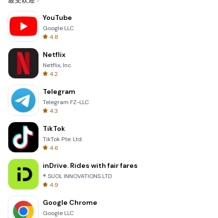
最受欢迎
YouTube
Google LLC
4.8
Netflix
Netflix, Inc.
4.2
Telegram
Telegram FZ-LLC
4.3
TikTok
TikTok Pte. Ltd.
4.6
inDrive. Rides with fair fares
® SUOL INNOVATIONS LTD
4.9
Google Chrome
Google LLC