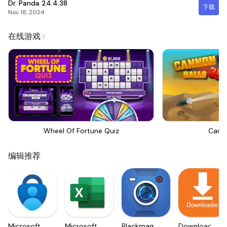
Dr. Panda
24.4.38
下载
Nov 18, 2024
在线游戏
Wheel Of Fortune Quiz
Canno
编辑推荐
Microsoft
Microsoft
Blackmagic
Downloader