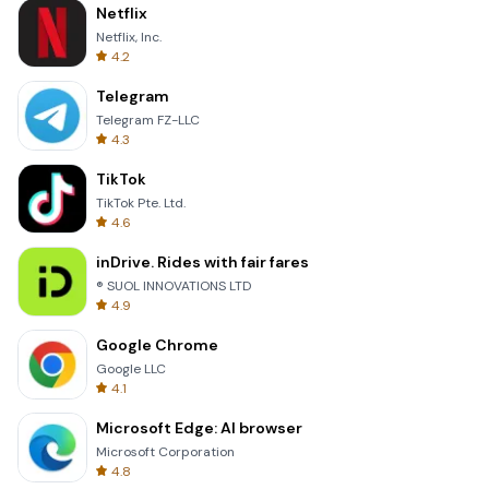
Netflix
Netflix, Inc.
4.2
Telegram
Telegram FZ-LLC
4.3
TikTok
TikTok Pte. Ltd.
4.6
inDrive. Rides with fair fares
® SUOL INNOVATIONS LTD
4.9
Google Chrome
Google LLC
4.1
Microsoft Edge: AI browser
Microsoft Corporation
4.8