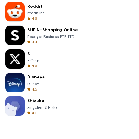
Reddit
reddit Inc.
4.6
SHEIN-Shopping Online
Roadget Business PTE. LTD.
4.4
X
X Corp.
4.6
Disney+
Disney
4.5
Shizuku
Xingchen & Rikka
4.0