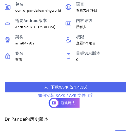
包名
语言
com.drpanda.learningworld
查看72个项目
需要Android版本
内容评级
Android 6.0+
(
M, API 23
)
所有人
架构
权限
arm64-v8a
查看11个项目
签名
目标SDK版本
查看
0
下载XAPK
(
24.4.38
)
如何安装 XAPK / APK 文件
游戏玩法
Dr. Panda的历史版本