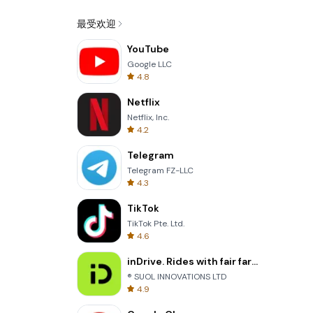
最受欢迎
YouTube
Google LLC
4.8
Netflix
Netflix, Inc.
4.2
Telegram
Telegram FZ-LLC
4.3
TikTok
TikTok Pte. Ltd.
4.6
inDrive. Rides with fair fares
® SUOL INNOVATIONS LTD
4.9