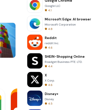
Google Chrome
Google LLC
4.1
Microsoft Edge: AI browser
Microsoft Corporation
4.8
Reddit
reddit Inc.
4.6
SHEIN-Shopping Online
Roadget Business PTE. LTD.
3D Free Kick
4.4
X
X Corp.
4.6
Disney+
Disney
4.5