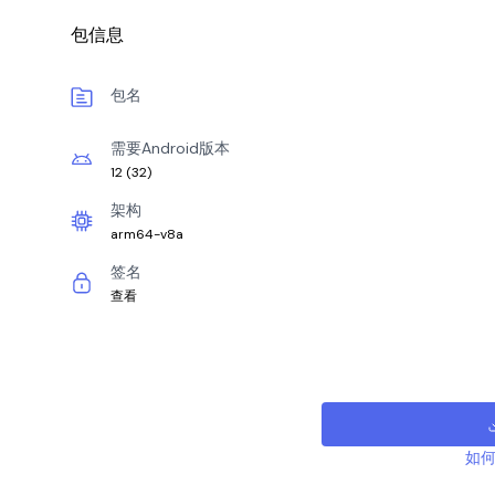
包信息
包名
需要Android版本
12
(
32
)
架构
arm64-v8a
签名
查看
如何