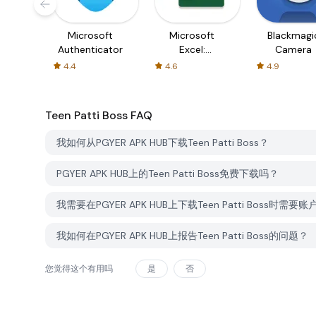
Microsoft
Microsoft
Blackmagi
Authenticator
Excel:
Camera
Spreadsheets
4.4
4.6
4.9
Teen Patti Boss
FAQ
我如何从PGYER APK HUB下载Teen Patti Boss？
PGYER APK HUB上的Teen Patti Boss免费下载吗？
我需要在PGYER APK HUB上下载Teen Patti Boss时需要
我如何在PGYER APK HUB上报告Teen Patti Boss的问题？
您觉得这个有用吗
是
否