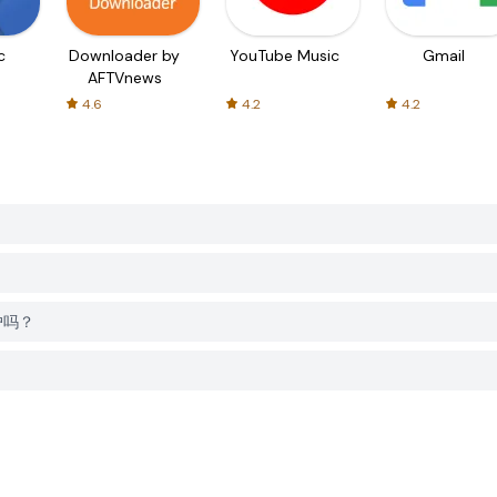
c
Downloader by
YouTube Music
Gmail
AFTVnews
4.6
4.2
4.2
账户吗？