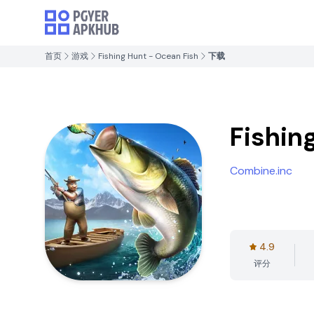
首页
游戏
Fishing Hunt - Ocean Fish
下载
Fishin
Combine.inc
4.9
评分