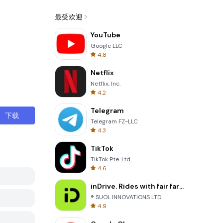
最受欢迎
YouTube
Google LLC
4.8
Netflix
Netflix, Inc.
4.2
Telegram
下载
Telegram FZ-LLC
4.3
TikTok
TikTok Pte. Ltd.
4.6
inDrive. Rides with fair fares
® SUOL INNOVATIONS LTD
4.9