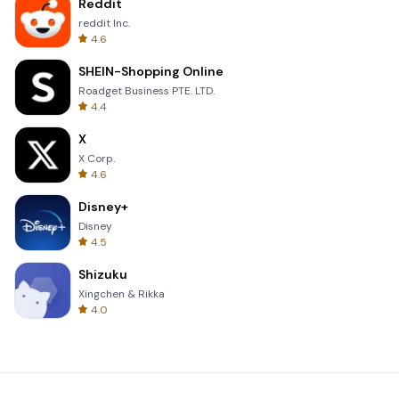
Reddit
reddit Inc.
4.6
SHEIN-Shopping Online
Roadget Business PTE. LTD.
4.4
X
X Corp.
4.6
Disney+
Disney
4.5
Shizuku
Xingchen & Rikka
4.0