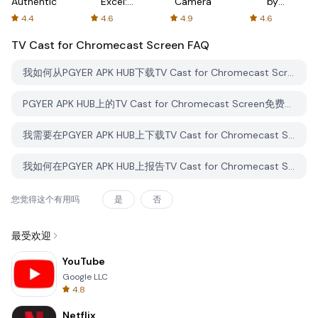
Authenticator
Excel:
Camera
by
Spreadsheets
AFTVnews
4.4
4.6
4.9
4.6
TV Cast for Chromecast Screen
FAQ
我如何从PGYER APK HUB下载TV Cast for Chromecast Screen？
PGYER APK HUB上的TV Cast for Chromecast Screen免费下载吗？
我需要在PGYER APK HUB上下载TV Cast for Chromecast Screen时需要账户吗？
我如何在PGYER APK HUB上报告TV Cast for Chromecast Screen的问题？
您觉得这个有用吗
是
否
最受欢迎
YouTube
Google LLC
4.8
Netflix