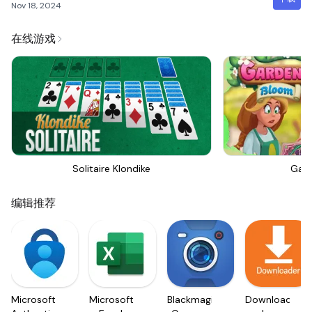
Nov 18, 2024
在线游戏
Solitaire Klondike
Gar
编辑推荐
Microsoft
Microsoft
Blackmagic
Downloader