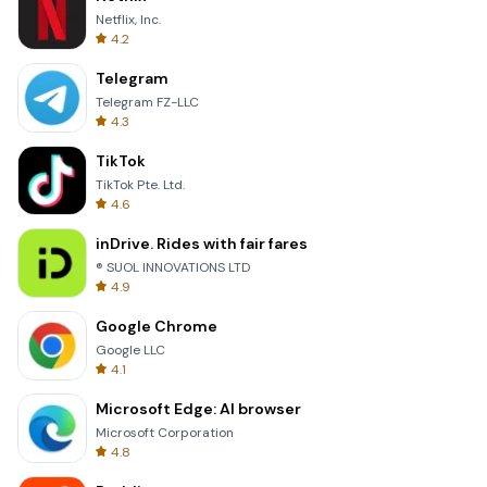
Netflix, Inc.
4.2
Telegram
Telegram FZ-LLC
4.3
TikTok
TikTok Pte. Ltd.
4.6
inDrive. Rides with fair fares
® SUOL INNOVATIONS LTD
4.9
Google Chrome
Google LLC
4.1
Microsoft Edge: AI browser
Microsoft Corporation
4.8