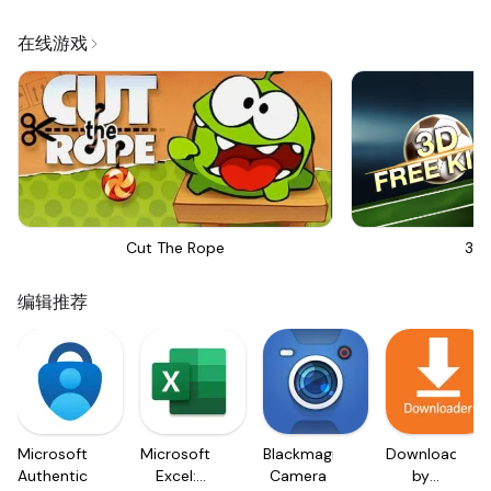
在线游戏
Cut The Rope
3D 
编辑推荐
Microsoft
Microsoft
Blackmagic
Downloader
Authenticator
Excel:
Camera
by