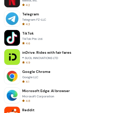
Netflix, Inc.
4.2
Telegram
Telegram FZ-LLC
4.3
TikTok
TikTok Pte. Ltd.
4.6
inDrive. Rides with fair fares
® SUOL INNOVATIONS LTD
4.9
Google Chrome
Google LLC
4.1
Microsoft Edge: AI browser
Microsoft Corporation
4.8
Reddit