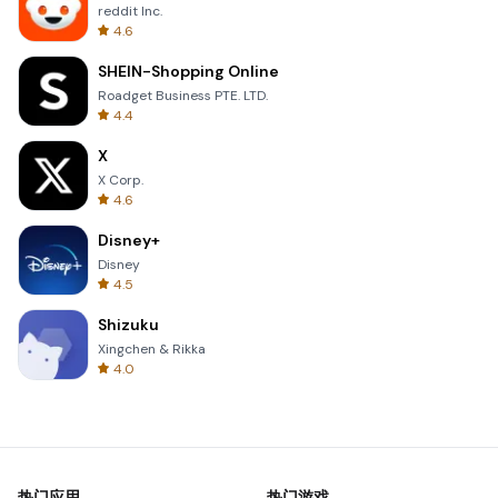
reddit Inc.
4.6
SHEIN-Shopping Online
Roadget Business PTE. LTD.
4.4
X
X Corp.
4.6
Disney+
Disney
4.5
Shizuku
Xingchen & Rikka
4.0
热门应用
热门游戏