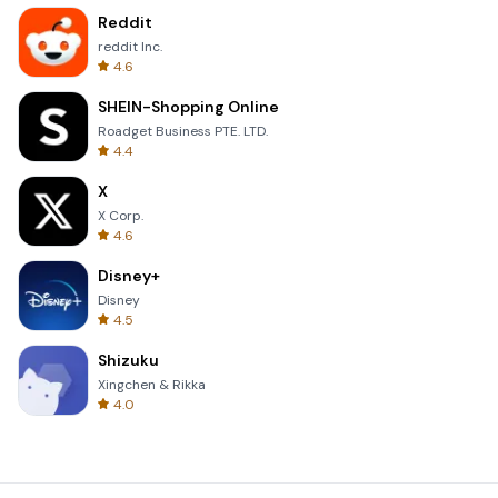
Reddit
reddit Inc.
4.6
SHEIN-Shopping Online
Roadget Business PTE. LTD.
4.4
X
X Corp.
4.6
Disney+
Disney
4.5
Shizuku
Xingchen & Rikka
4.0