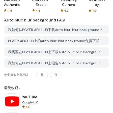
Authenticator
Excel:
Camera
by
Spreadsheets
AFTVnews
4.4
4.6
4.9
4.6
Auto blur: blur background
FAQ
我如何从PGYER APK HUB下载Auto blur: blur background？
PGYER APK HUB上的Auto blur: blur background免费下载吗？
我需要在PGYER APK HUB上下载Auto blur: blur background时需要账户吗？
我如何在PGYER APK HUB上报告Auto blur: blur background的问题？
您觉得这个有用吗
是
否
最受欢迎
YouTube
Google LLC
4.8