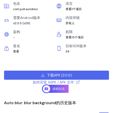
包名
语言
com.judi.autoblur
查看1个项目
需要Android版本
内容评级
v2.0.5
(
v29
)
所有人
架构
权限
-
查看15个项目
签名
目标SDK版本
查看
34
下载APK
(
2.0.5
)
如何安装 XAPK / APK 文件
游戏玩法
Auto blur: blur background的历史版本