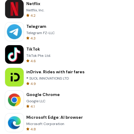
Netflix
Netflix, Inc.
4.2
Telegram
Telegram FZ-LLC
4.3
TikTok
TikTok Pte. Ltd.
4.6
inDrive. Rides with fair fares
® SUOL INNOVATIONS LTD
4.9
Google Chrome
Google LLC
4.1
Microsoft Edge: AI browser
Microsoft Corporation
4.8