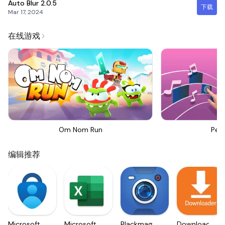
Auto Blur
2.0.5
下载
Mar 17, 2024
在线游戏
Om Nom Run
Perf
编辑推荐
Microsoft
Microsoft
Blackmagic
Downloader