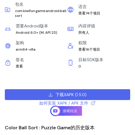
包名
语言
com.kiwifun.game.android.ball.
查看74个项目
sort
需要Android版本
内容评级
Android 6.0+
(
M, API 23
)
所有人
架构
权限
arm64-v8a
查看16个项目
签名
目标SDK版本
查看
0
下载XAPK
(
1.5.0
)
如何安装 XAPK / APK 文件
游戏玩法
Color Ball Sort : Puzzle Game的历史版本