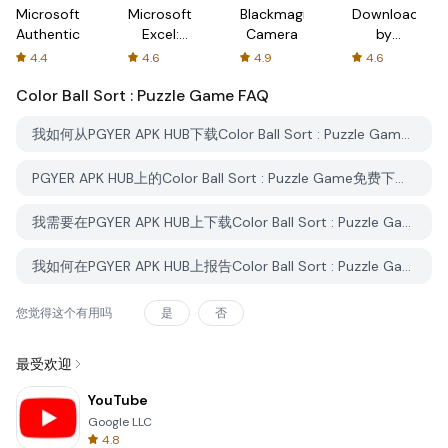
Microsoft
Microsoft
Blackmagic
Downloader
Authenticator
Excel:
Camera
by
Spreadsheets
AFTVnews
4.4
4.6
4.9
4.6
Color Ball Sort : Puzzle Game
FAQ
我如何从PGYER APK HUB下载Color Ball Sort : Puzzle Game？
PGYER APK HUB上的Color Ball Sort : Puzzle Game免费下载吗？
我需要在PGYER APK HUB上下载Color Ball Sort : Puzzle Game时需要账户吗？
我如何在PGYER APK HUB上报告Color Ball Sort : Puzzle Game的问题？
您觉得这个有用吗
是
否
最受欢迎
YouTube
Google LLC
4.8