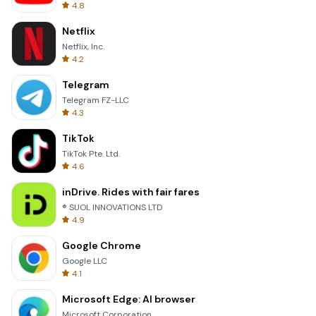
4.8
Netflix
Netflix, Inc.
4.2
Telegram
Telegram FZ-LLC
4.3
TikTok
TikTok Pte. Ltd.
4.6
inDrive. Rides with fair fares
® SUOL INNOVATIONS LTD
4.9
Google Chrome
Google LLC
4.1
Microsoft Edge: AI browser
Microsoft Corporation