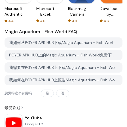
Microsoft
Microsoft
Blackmagic
Downloader
Authenticator
Excel:
Camera
by
Spreadsheets
AFTVnews
4.4
4.6
4.9
4.6
Magic Aquarium - Fish World
FAQ
我如何从PGYER APK HUB下载Magic Aquarium - Fish World？
PGYER APK HUB上的Magic Aquarium - Fish World免费下载吗？
我需要在PGYER APK HUB上下载Magic Aquarium - Fish World时需要账户吗？
我如何在PGYER APK HUB上报告Magic Aquarium - Fish World的问题？
您觉得这个有用吗
是
否
最受欢迎
YouTube
Google LLC