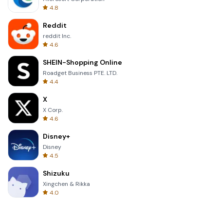
4.8
Reddit
reddit Inc.
4.6
SHEIN-Shopping Online
Roadget Business PTE. LTD.
4.4
X
X Corp.
4.6
Disney+
Disney
4.5
Shizuku
Xingchen & Rikka
4.0