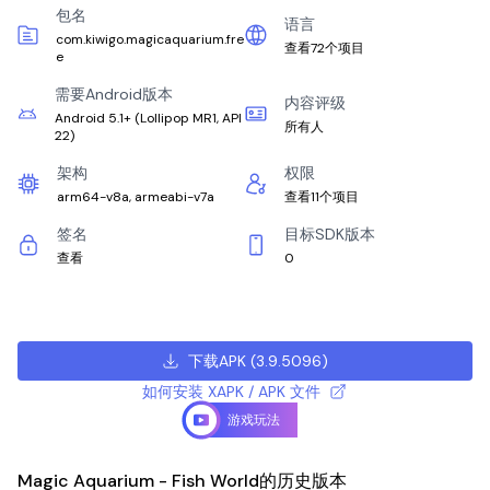
包名
语言
com.kiwigo.magicaquarium.fre
查看72个项目
e
需要Android版本
内容评级
Android 5.1+
(
Lollipop MR1, API
所有人
22
)
架构
权限
arm64-v8a, armeabi-v7a
查看11个项目
签名
目标SDK版本
查看
0
下载APK
(
3.9.5096
)
如何安装 XAPK / APK 文件
游戏玩法
Magic Aquarium - Fish World的历史版本