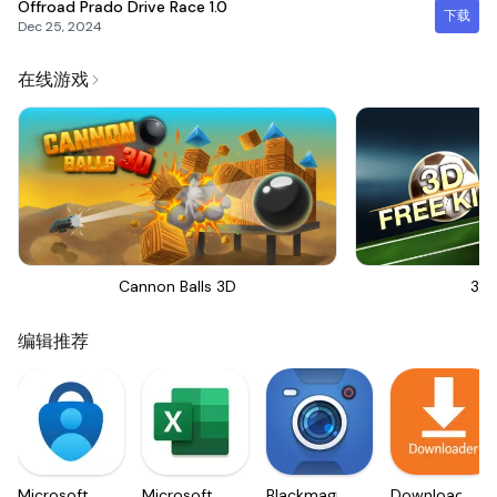
Offroad Prado Drive Race
1.0
下载
Dec 25, 2024
在线游戏
Cannon Balls 3D
3D 
编辑推荐
Microsoft
Microsoft
Blackmagic
Downloader