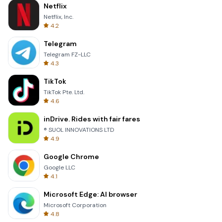
Netflix
Netflix, Inc.
4.2
Telegram
Telegram FZ-LLC
4.3
TikTok
TikTok Pte. Ltd.
4.6
inDrive. Rides with fair fares
® SUOL INNOVATIONS LTD
4.9
Google Chrome
Google LLC
4.1
Microsoft Edge: AI browser
Microsoft Corporation
4.8