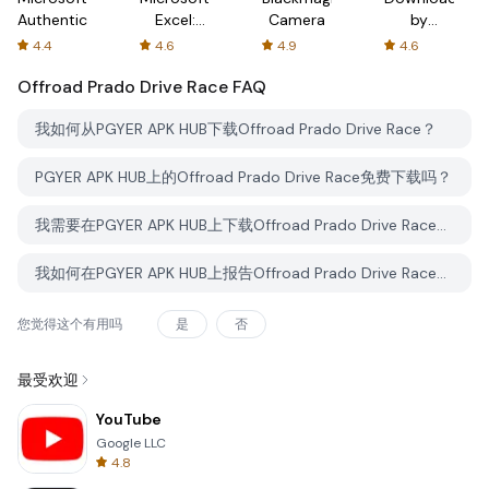
Authenticator
Excel:
Camera
by
Spreadsheets
AFTVnews
4.4
4.6
4.9
4.6
Offroad Prado Drive Race
FAQ
我如何从PGYER APK HUB下载Offroad Prado Drive Race？
PGYER APK HUB上的Offroad Prado Drive Race免费下载吗？
我需要在PGYER APK HUB上下载Offroad Prado Drive Race时需要账户吗？
我如何在PGYER APK HUB上报告Offroad Prado Drive Race的问题？
您觉得这个有用吗
是
否
最受欢迎
YouTube
Google LLC
4.8