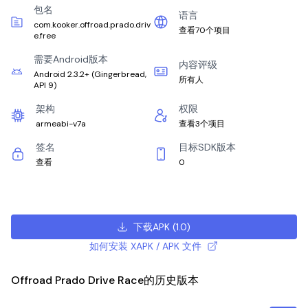
包名
语言
com.kooker.offroad.prado.driv
查看70个项目
e.free
需要Android版本
内容评级
Android 2.3.2+
(
Gingerbread,
所有人
API 9
)
架构
权限
armeabi-v7a
查看3个项目
签名
目标SDK版本
查看
0
下载APK
(
1.0
)
如何安装 XAPK / APK 文件
Offroad Prado Drive Race的历史版本