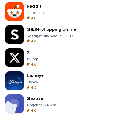
Reddit
reddit Inc.
4.6
SHEIN-Shopping Online
Roadget Business PTE. LTD.
4.4
X
X Corp.
4.6
Disney+
Disney
4.5
Shizuku
Xingchen & Rikka
4.0