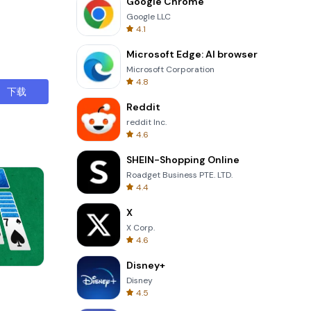
Google Chrome
Google LLC
4.1
Microsoft Edge: AI browser
Microsoft Corporation
4.8
下载
Reddit
reddit Inc.
4.6
SHEIN-Shopping Online
Roadget Business PTE. LTD.
4.4
X
X Corp.
4.6
Disney+
Skip Card
Disney
4.5