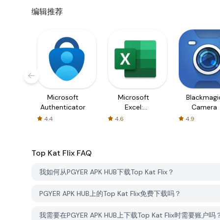
编辑推荐
Microsoft
Microsoft
Blackmagi
Authenticator
Excel:
Camera
Spreadsheets
4.4
4.6
4.9
Top Kat Flix
FAQ
我如何从PGYER APK HUB下载Top Kat Flix？
PGYER APK HUB上的Top Kat Flix免费下载吗？
我需要在PGYER APK HUB上下载Top Kat Flix时需要账户吗