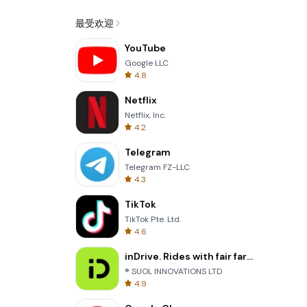
最受欢迎
YouTube
Google LLC
4.8
Netflix
Netflix, Inc.
4.2
Telegram
Telegram FZ-LLC
4.3
TikTok
TikTok Pte. Ltd.
4.6
inDrive. Rides with fair fares
® SUOL INNOVATIONS LTD
4.9