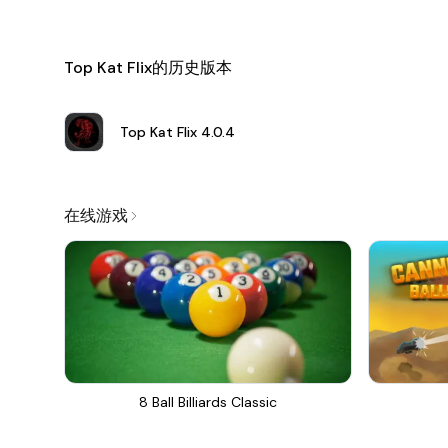
Top Kat Flix的历史版本
Top Kat Flix
4.0.4
在线游戏
8 Ball Billiards Classic