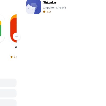
Shizuku
Xingchen & Rikka
4.0
AliExpress
Signal Private
Spotify - Music
Messenger
and Podcasts
4.5
4.3
4.6