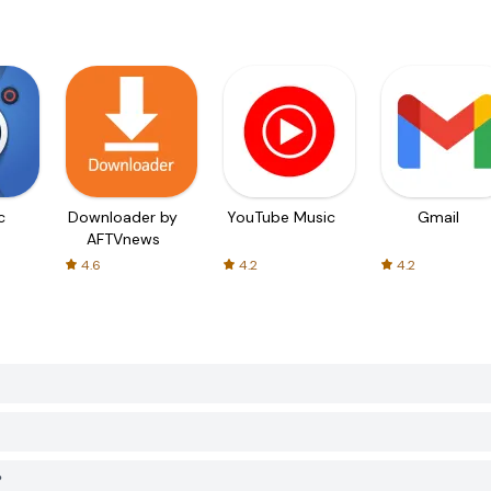
c
Downloader by
YouTube Music
Gmail
AFTVnews
4.6
4.2
4.2
？