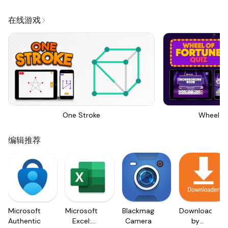
在线游戏
One Stroke
Wheel Of
编辑推荐
Microsoft
Microsoft
Blackmagic
Downloader
Authenticator
Excel:
Camera
by