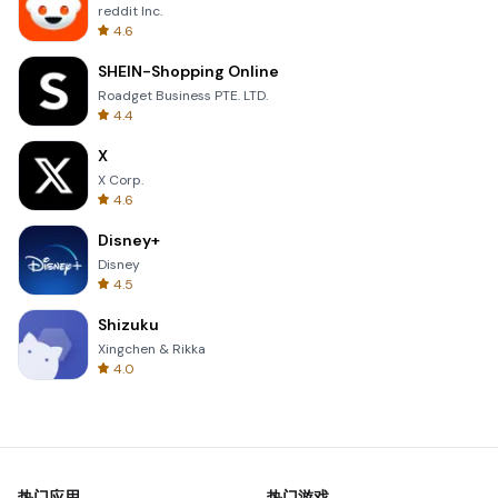
reddit Inc.
4.6
SHEIN-Shopping Online
Roadget Business PTE. LTD.
4.4
X
X Corp.
4.6
Disney+
Disney
4.5
Shizuku
Xingchen & Rikka
4.0
热门应用
热门游戏