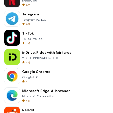
Netflix, Inc.
4.2
Telegram
Telegram FZ-LLC
4.3
TikTok
TikTok Pte. Ltd.
4.6
inDrive. Rides with fair fares
® SUOL INNOVATIONS LTD
4.9
Google Chrome
Google LLC
4.1
Microsoft Edge: AI browser
Microsoft Corporation
4.8
Reddit