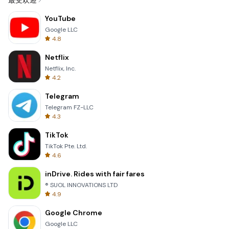
最受欢迎
YouTube
Google LLC
4.8
Netflix
Netflix, Inc.
4.2
Telegram
Telegram FZ-LLC
4.3
TikTok
TikTok Pte. Ltd.
4.6
inDrive. Rides with fair fares
® SUOL INNOVATIONS LTD
4.9
Google Chrome
Google LLC