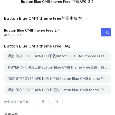
Button Blue CM11 theme Free
下载APK
2.4
Button Blue CM11 theme Free的历史版本
Button Blue CM11 theme Free
2.4
下载
Jan 11, 2025
Button Blue CM11 theme Free
FAQ
我如何从PGYER APK HUB下载Button Blue CM11 theme Free？
PGYER APK HUB上的Button Blue CM11 theme Free免费下载吗？
我需要在PGYER APK HUB上下载Button Blue CM11 theme Free时需要账户吗？
我如何在PGYER APK HUB上报告Button Blue CM11 theme Free的问题？
您觉得这个有用吗
是
否