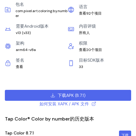
包名
语言
com.pixel.art.coloring.by.numb
查看92个项目
er
需要Android版本
内容评级
v13
(
v33
)
所有人
架构
权限
arm64-v8a
查看20个项目
签名
目标SDK版本
查看
33
下载APK
(
8.7.1
)
如何安装 XAPK / APK 文件
Tap Color® Color by number的历史版本
Tap Color
8.7.1
下载