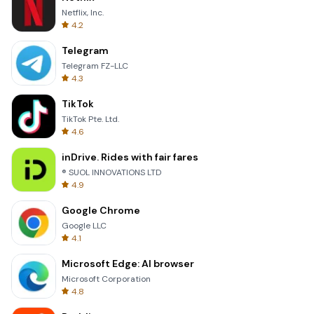
Netflix, Inc.
4.2
Telegram
Telegram FZ-LLC
4.3
TikTok
TikTok Pte. Ltd.
4.6
inDrive. Rides with fair fares
® SUOL INNOVATIONS LTD
4.9
Google Chrome
Google LLC
4.1
Microsoft Edge: AI browser
Microsoft Corporation
4.8