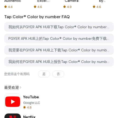
Authenticator
Excel:
Camera
by
Spreadsheets
AFTVnews
4.4
4.6
4.9
4.6
Tap Color® Color by number
FAQ
我如何从PGYER APK HUB下载Tap Color® Color by number？
PGYER APK HUB上的Tap Color® Color by number免费下载吗？
我需要在PGYER APK HUB上下载Tap Color® Color by number时需要账户吗？
我如何在PGYER APK HUB上报告Tap Color® Color by number的问题？
您觉得这个有用吗
是
否
最受欢迎
YouTube
Google LLC
4.8
Netflix