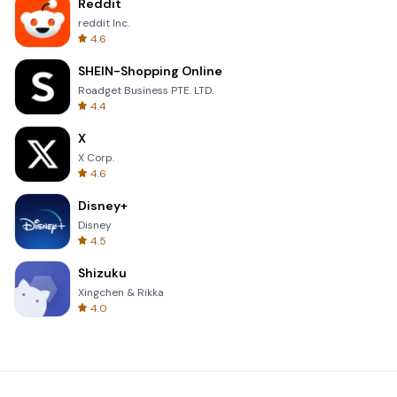
Reddit
reddit Inc.
4.6
SHEIN-Shopping Online
Roadget Business PTE. LTD.
4.4
X
X Corp.
4.6
Disney+
Disney
4.5
Shizuku
Xingchen & Rikka
4.0