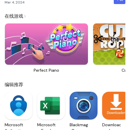
Mar 4, 2024
在线游戏
Perfect Piano
Cut
编辑推荐
Microsoft
Microsoft
Blackmagic
Downloader