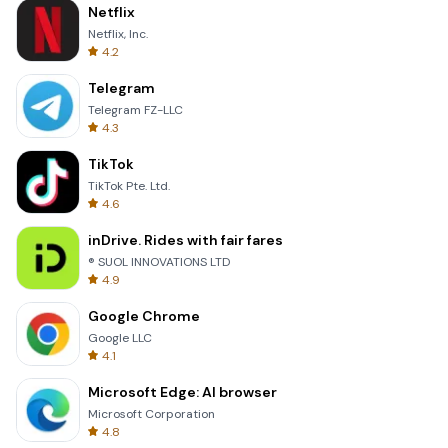
Netflix
Netflix, Inc.
4.2
Telegram
Telegram FZ-LLC
4.3
TikTok
TikTok Pte. Ltd.
4.6
inDrive. Rides with fair fares
® SUOL INNOVATIONS LTD
4.9
Google Chrome
Google LLC
4.1
Microsoft Edge: AI browser
Microsoft Corporation
4.8