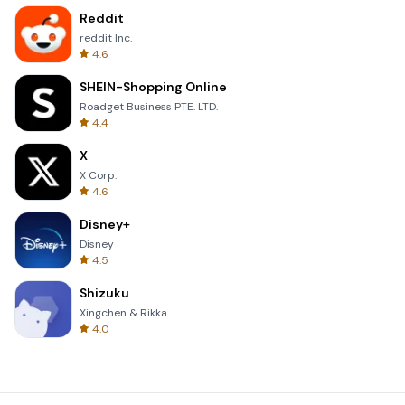
Reddit
reddit Inc.
4.6
SHEIN-Shopping Online
Roadget Business PTE. LTD.
4.4
X
X Corp.
4.6
Disney+
Disney
4.5
Shizuku
Xingchen & Rikka
4.0