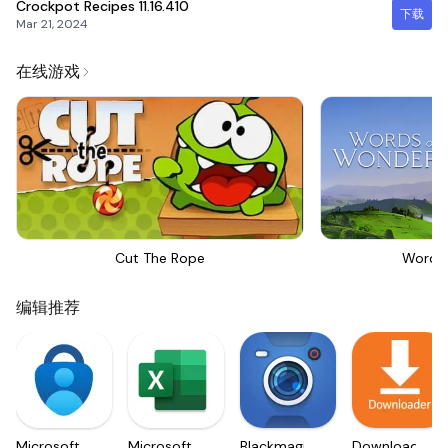
Crockpot Recipes
11.16.410
下载
Mar 21, 2024
在线游戏
Cut The Rope
Words
编辑推荐
Microsoft
Microsoft
Blackmagic
Downloader