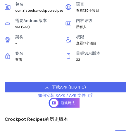
包名
语言
com.riatech.crockpotrecipes
查看135个项目
需要Android版本
内容评级
v13
(
v33
)
所有人
架构
权限
-
查看17个项目
签名
目标SDK版本
查看
33
下载APK
(
11.16.410
)
如何安装 XAPK / APK 文件
游戏玩法
Crockpot Recipes的历史版本