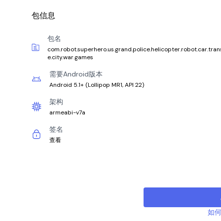
包信息
包名
com.robot.superhero.us.grand.police.helicopter.robot.car.tra
e.city.war.games
需要Android版本
Android 5.1+
(
Lollipop MR1, API 22
)
架构
armeabi-v7a
签名
查看
如何