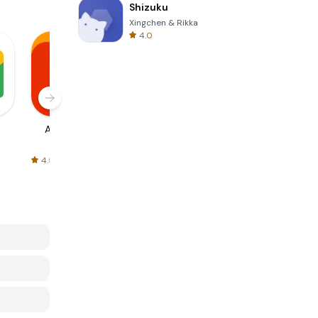
Shizuku
Xingchen & Rikka
4.0
AliExpress
Signal Private
Spotify - Music
Messenger
and Podcasts
4.5
4.3
4.6