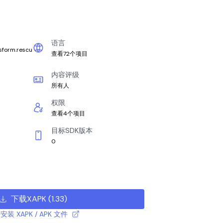
语言
nsform.rescu
查看72个项目
内容评级
所有人
权限
查看4个项目
目标SDK版本
0
下载XAPK
(
1.33
)
安装 XAPK / APK 文件