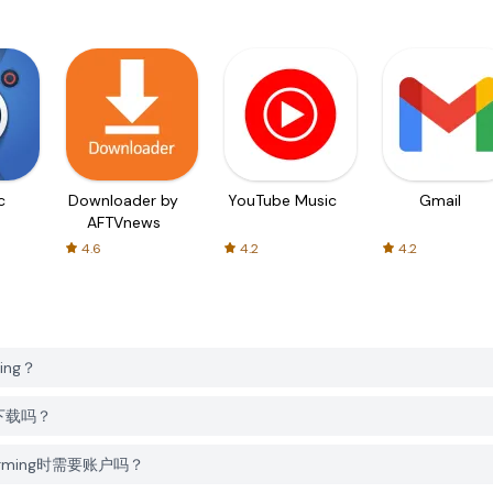
c
Downloader by
YouTube Music
Gmail
AFTVnews
4.6
4.2
4.2
ming？
免费下载吗？
sforming时需要账户吗？