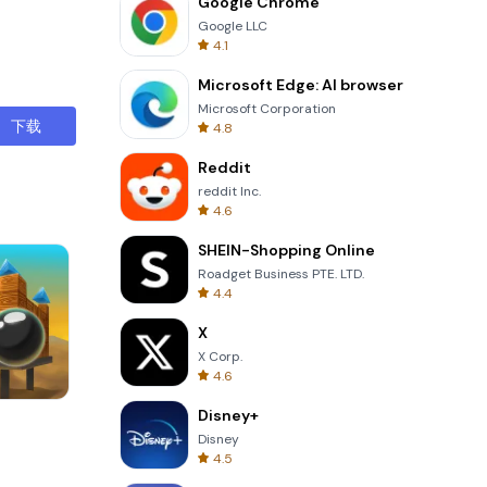
Google Chrome
Google LLC
4.1
Microsoft Edge: AI browser
Microsoft Corporation
下载
4.8
Reddit
reddit Inc.
4.6
SHEIN-Shopping Online
Roadget Business PTE. LTD.
4.4
X
X Corp.
4.6
Disney+
Wheel Of Fortune Quiz
Disney
4.5