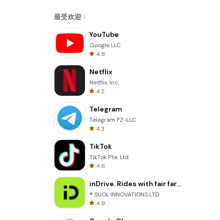
最受欢迎
YouTube
Google LLC
4.8
Netflix
Netflix, Inc.
4.2
Telegram
Telegram FZ-LLC
4.3
TikTok
TikTok Pte. Ltd.
4.6
inDrive. Rides with fair fares
® SUOL INNOVATIONS LTD
4.9