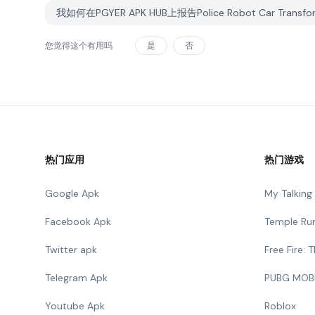
我如何在PGYER APK HUB上报告Police Robot Car Trans
您觉得这个有用吗
是
否
热门应用
热门游戏
Google Apk
My Talkin
Facebook Apk
Temple Ru
Twitter apk
Free Fire:
Telegram Apk
PUBG MOB
Youtube Apk
Roblox