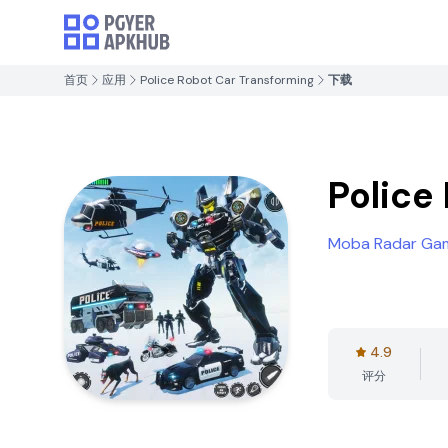
首页
应用
Police Robot Car Transforming
下载
Police
Moba Radar Ga
4.9
评分