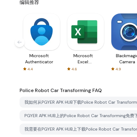
编辑推荐
Microsoft
Microsoft
Blackmagi
Authenticator
Excel:
Camera
Spreadsheets
4.4
4.6
4.9
Police Robot Car Transforming
FAQ
我如何从PGYER APK HUB下载Police Robot Car Transfor
PGYER APK HUB上的Police Robot Car Transforming
我需要在PGYER APK HUB上下载Police Robot Car Tran