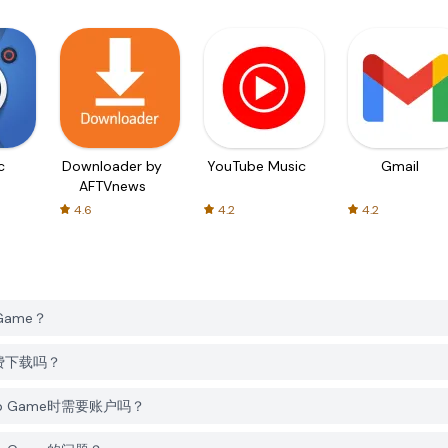
c
Downloader by
YouTube Music
Gmail
AFTVnews
4.6
4.2
4.2
 Game？
me免费下载吗？
keup Game时需要账户吗？