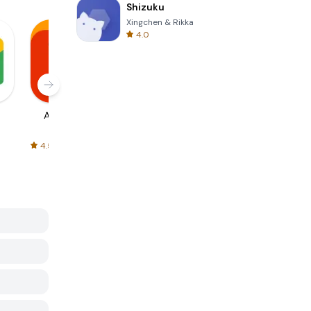
Shizuku
Xingchen & Rikka
4.0
AliExpress
Signal Private
Spotify - Music
Messenger
and Podcasts
4.5
4.3
4.6