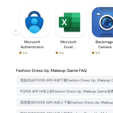
Microsoft
Microsoft
Blackmagi
Authenticator
Excel:
Camera
Spreadsheets
4.4
4.6
4.9
Fashion Dress Up, Makeup Game
FAQ
我如何从PGYER APK HUB下载Fashion Dress Up, Makeup
PGYER APK HUB上的Fashion Dress Up, Makeup Ga
我需要在PGYER APK HUB上下载Fashion Dress Up, Ma