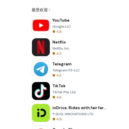
最受欢迎
YouTube
Google LLC
4.8
Netflix
Netflix, Inc.
4.2
Telegram
Telegram FZ-LLC
4.3
TikTok
TikTok Pte. Ltd.
4.6
inDrive. Rides with fair fares
® SUOL INNOVATIONS LTD
4.9