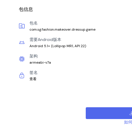
包信息
包名
com.sg.fashion.makeover.dressup.game
需要Android版本
Android 5.1+
(
Lollipop MR1, API 22
)
架构
armeabi-v7a
签名
查看
如何