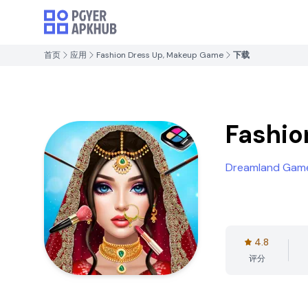
首页
应用
Fashion Dress Up, Makeup Game
下载
Fashio
Dreamland Game
4.8
评分