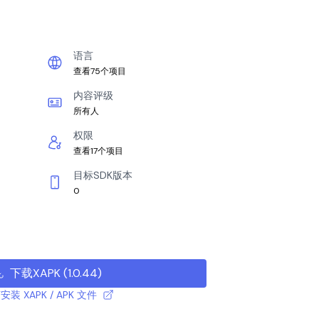
语言
查看75个项目
内容评级
所有人
权限
查看17个项目
目标SDK版本
0
下载XAPK
(
1.0.44
)
安装 XAPK / APK 文件