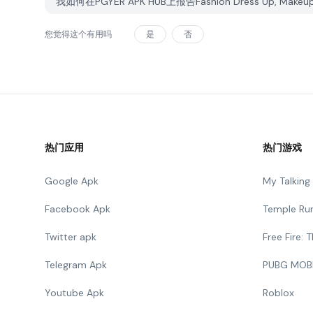
我如何在PGYER APK HUB上报告Fashion Dress Up, Mak
您觉得这个有用吗
是
否
热门应用
热门游戏
Google Apk
My Talkin
Facebook Apk
Temple Ru
Twitter apk
Free Fire:
Telegram Apk
PUBG MOB
Youtube Apk
Roblox