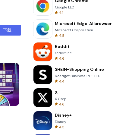
Google Chrome
Google LLC
4.1
Microsoft Edge: AI browser
下载
Microsoft Corporation
4.8
Reddit
reddit Inc.
4.6
SHEIN-Shopping Online
Roadget Business PTE. LTD.
4.4
X
X Corp.
4.6
Om Nom Run
Disney+
Disney
4.5