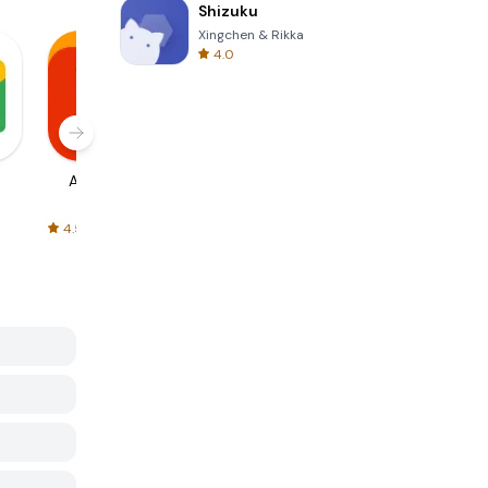
Shizuku
Xingchen & Rikka
4.0
AliExpress
Signal Private
Spotify - Music
Messenger
and Podcasts
4.5
4.3
4.6