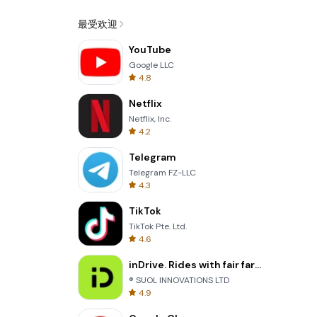
最受欢迎
YouTube
Google LLC
4.8
Netflix
Netflix, Inc.
4.2
Telegram
Telegram FZ-LLC
4.3
TikTok
TikTok Pte. Ltd.
4.6
inDrive. Rides with fair fares
® SUOL INNOVATIONS LTD
4.9