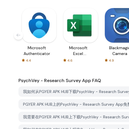
Microsoft
Microsoft
Blackmagi
Authenticator
Excel:
Camera
Spreadsheets
4.4
4.6
4.9
PsychVey - Research Survey App
FAQ
我如何从PGYER APK HUB下载PsychVey - Research Surve
PGYER APK HUB上的PsychVey - Research Survey A
我需要在PGYER APK HUB上下载PsychVey - Research 