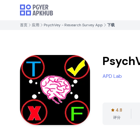
首页
应用
PsychVey - Research Survey App
下载
PsychV
APD Lab
4.8
评分