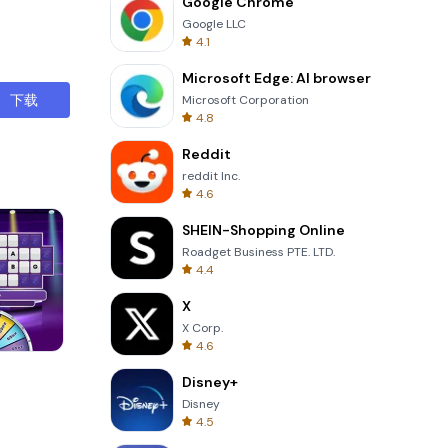
Google Chrome
Google LLC
4.1
Microsoft Edge: AI browser
下载
Microsoft Corporation
4.8
Reddit
reddit Inc.
4.6
SHEIN-Shopping Online
Roadget Business PTE. LTD.
4.4
X
X Corp.
4.6
Totemia Cursed Marbels
Disney+
Disney
4.5