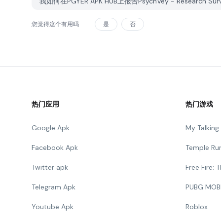
我如何在PGYER APK HUB上报告PsychVey - Research S
您觉得这个有用吗
是
否
热门应用
热门游戏
Google Apk
My Talkin
Facebook Apk
Temple Ru
Twitter apk
Free Fire:
Telegram Apk
PUBG MOB
Youtube Apk
Roblox