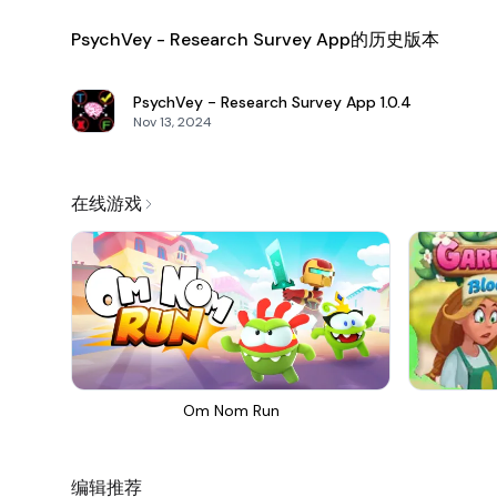
PsychVey - Research Survey App的历史版本
PsychVey - Research Survey App
1.0.4
Nov 13, 2024
在线游戏
Om Nom Run
编辑推荐