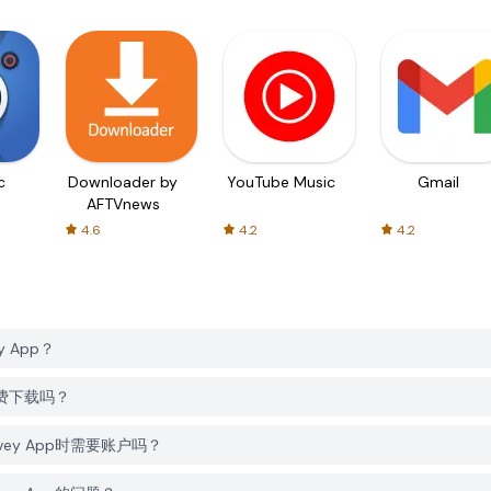
c
Downloader by
YouTube Music
Gmail
AFTVnews
4.6
4.2
4.2
y App？
pp免费下载吗？
Survey App时需要账户吗？