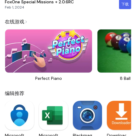
FoxOne Special Missions +
2.0.6RC
下载
Feb 1, 2024
在线游戏
Perfect Piano
8 Ball Bi
编辑推荐
Microsoft
Microsoft
Blackmagic
Downloader