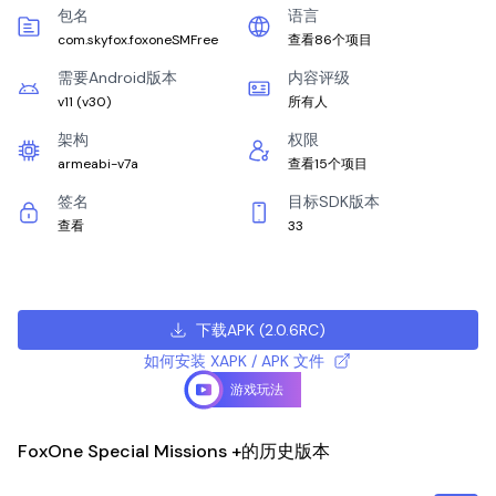
包名
语言
com.skyfox.foxoneSMFree
查看86个项目
需要Android版本
内容评级
v11
(
v30
)
所有人
架构
权限
armeabi-v7a
查看15个项目
签名
目标SDK版本
查看
33
下载APK
(
2.0.6RC
)
如何安装 XAPK / APK 文件
游戏玩法
FoxOne Special Missions +的历史版本