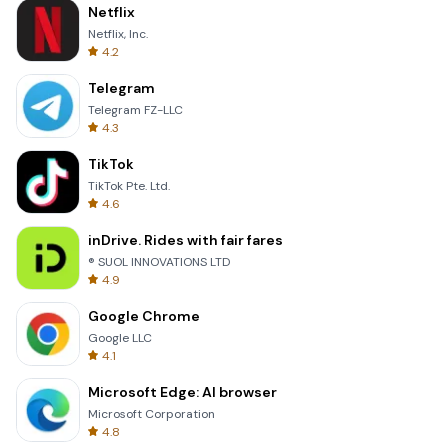
Netflix
Netflix, Inc.
4.2
Telegram
Telegram FZ-LLC
4.3
TikTok
TikTok Pte. Ltd.
4.6
inDrive. Rides with fair fares
® SUOL INNOVATIONS LTD
4.9
Google Chrome
Google LLC
4.1
Microsoft Edge: AI browser
Microsoft Corporation
4.8