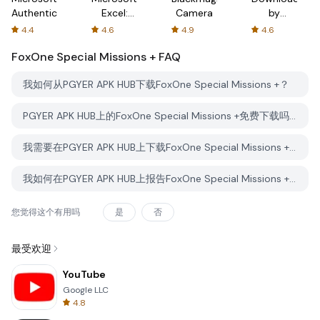
Authenticator
Excel:
Camera
by
Spreadsheets
AFTVnews
4.4
4.6
4.9
4.6
FoxOne Special Missions +
FAQ
我如何从PGYER APK HUB下载FoxOne Special Missions +？
PGYER APK HUB上的FoxOne Special Missions +免费下载吗？
我需要在PGYER APK HUB上下载FoxOne Special Missions +时需要账户吗？
我如何在PGYER APK HUB上报告FoxOne Special Missions +的问题？
您觉得这个有用吗
是
否
最受欢迎
YouTube
Google LLC
4.8