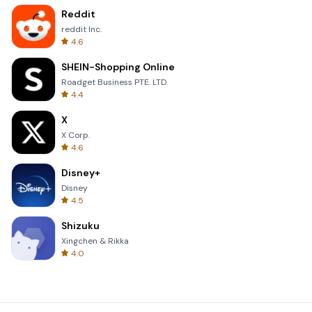
Reddit
reddit Inc.
4.6
SHEIN-Shopping Online
Roadget Business PTE. LTD.
4.4
X
X Corp.
4.6
Disney+
Disney
4.5
Shizuku
Xingchen & Rikka
4.0