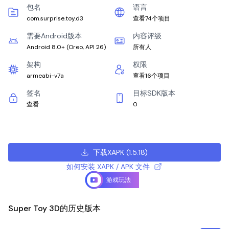
包名
语言
com.surprise.toy.d3
查看74个项目
需要Android版本
内容评级
Android 8.0+
(
Oreo, API 26
)
所有人
架构
权限
armeabi-v7a
查看16个项目
签名
目标SDK版本
查看
0
下载XAPK
(
1.5.18
)
如何安装 XAPK / APK 文件
游戏玩法
Super Toy 3D的历史版本