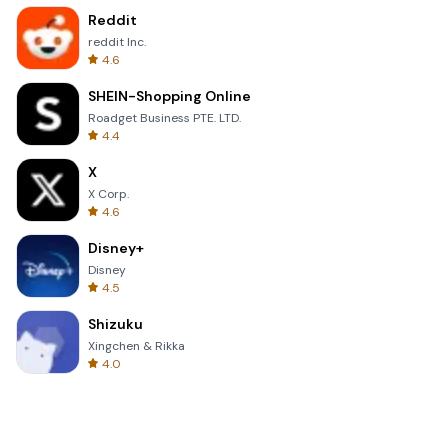
Reddit
reddit Inc.
4.6
SHEIN-Shopping Online
Roadget Business PTE. LTD.
4.4
X
X Corp.
4.6
Disney+
Disney
4.5
Shizuku
Xingchen & Rikka
4.0