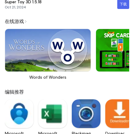
Super Toy 3D
1.5.18
下载
Oct 21, 2024
在线游戏
Words of Wonders
Sk
编辑推荐
Microsoft
Microsoft
Blackmagic
Downloader