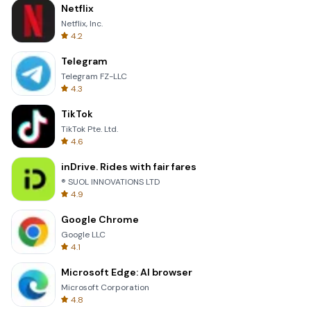
Netflix
Netflix, Inc.
4.2
Telegram
Telegram FZ-LLC
4.3
TikTok
TikTok Pte. Ltd.
4.6
inDrive. Rides with fair fares
® SUOL INNOVATIONS LTD
4.9
Google Chrome
Google LLC
4.1
Microsoft Edge: AI browser
Microsoft Corporation
4.8