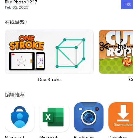
Blur Photo
1.2.17
下载
Feb 03, 2025
在线游戏
One Stroke
Cut
编辑推荐
Microsoft
Microsoft
Blackmagic
Downloader