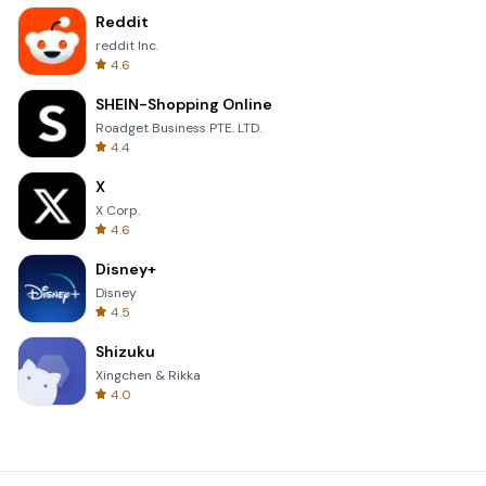
Reddit
reddit Inc.
4.6
SHEIN-Shopping Online
Roadget Business PTE. LTD.
4.4
X
X Corp.
4.6
Disney+
Disney
4.5
Shizuku
Xingchen & Rikka
4.0