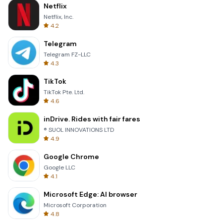
Netflix
Netflix, Inc.
4.2
Telegram
Telegram FZ-LLC
4.3
TikTok
TikTok Pte. Ltd.
4.6
inDrive. Rides with fair fares
® SUOL INNOVATIONS LTD
4.9
Google Chrome
Google LLC
4.1
Microsoft Edge: AI browser
Microsoft Corporation
4.8