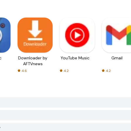
c
Downloader by
YouTube Music
Gmail
AFTVnews
4.6
4.2
4.2
？