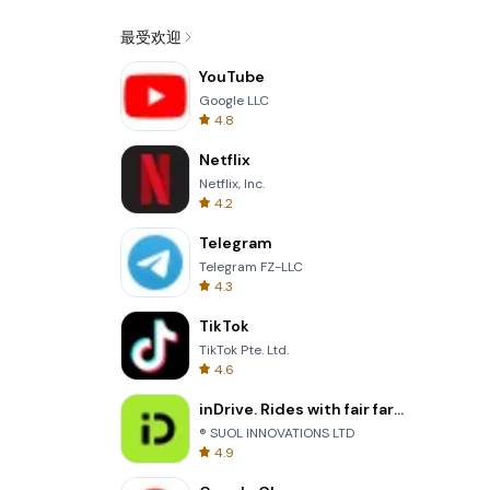
最受欢迎
YouTube
Google LLC
4.8
Netflix
Netflix, Inc.
4.2
Telegram
Telegram FZ-LLC
4.3
TikTok
TikTok Pte. Ltd.
4.6
inDrive. Rides with fair fares
® SUOL INNOVATIONS LTD
4.9