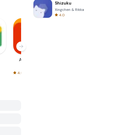
Shizuku
Xingchen & Rikka
4.0
AliExpress
Signal Private
Spotify - Music
Messenger
and Podcasts
4.5
4.3
4.6