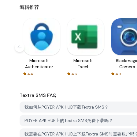
编辑推荐
Microsoft
Microsoft
Blackmagi
Authenticator
Excel:
Camera
Spreadsheets
4.4
4.6
4.9
Textra SMS
FAQ
我如何从PGYER APK HUB下载Textra SMS？
PGYER APK HUB上的Textra SMS免费下载吗？
我需要在PGYER APK HUB上下载Textra SMS时需要账户吗