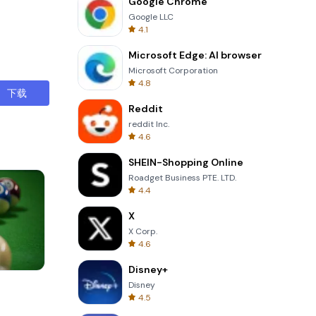
Google Chrome
Google LLC
4.1
Microsoft Edge: AI browser
Microsoft Corporation
4.8
下载
Reddit
reddit Inc.
4.6
SHEIN-Shopping Online
Roadget Business PTE. LTD.
4.4
X
X Corp.
4.6
Disney+
Om Nom Run
Disney
4.5