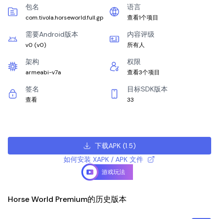
包名
语言
com.tivola.horseworld.full.gp
查看1个项目
需要Android版本
内容评级
v0
(
v0
)
所有人
架构
权限
armeabi-v7a
查看3个项目
签名
目标SDK版本
查看
33
下载APK
(
1.5
)
如何安装 XAPK / APK 文件
游戏玩法
Horse World Premium的历史版本