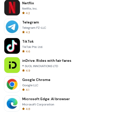
Netflix
Netflix, Inc.
4.2
Telegram
Telegram FZ-LLC
4.3
TikTok
TikTok Pte. Ltd.
4.6
inDrive. Rides with fair fares
® SUOL INNOVATIONS LTD
4.9
Google Chrome
Google LLC
4.1
Microsoft Edge: AI browser
Microsoft Corporation
4.8