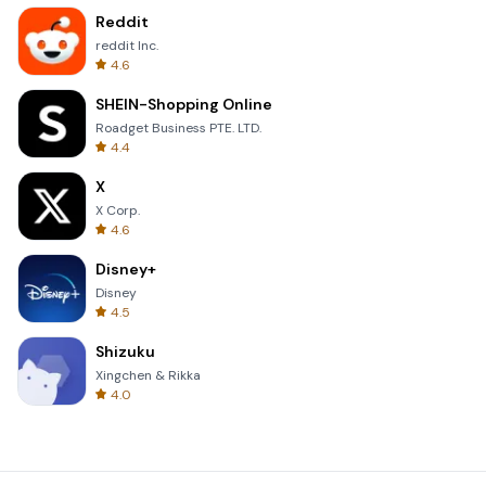
Reddit
reddit Inc.
4.6
SHEIN-Shopping Online
Roadget Business PTE. LTD.
4.4
X
X Corp.
4.6
Disney+
Disney
4.5
Shizuku
Xingchen & Rikka
4.0