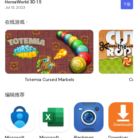
HorseWorld 3D
1.5
下载
Jul 13, 2023
在线游戏
Totemia Cursed Marbels
Cut
编辑推荐
Microsoft
Microsoft
Blackmagic
Downloader