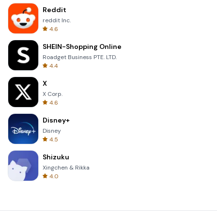
Reddit
reddit Inc.
4.6
SHEIN-Shopping Online
Roadget Business PTE. LTD.
4.4
X
X Corp.
4.6
Disney+
Disney
4.5
Shizuku
Xingchen & Rikka
4.0