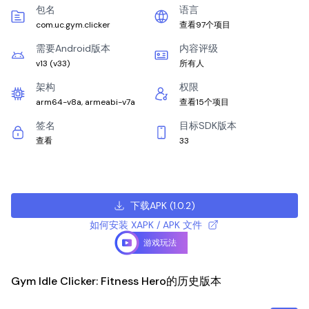
包名
语言
com.uc.gym.clicker
查看97个项目
需要Android版本
内容评级
v13
(
v33
)
所有人
架构
权限
arm64-v8a, armeabi-v7a
查看15个项目
签名
目标SDK版本
查看
33
下载APK
(
1.0.2
)
如何安装 XAPK / APK 文件
游戏玩法
Gym Idle Clicker: Fitness Hero的历史版本