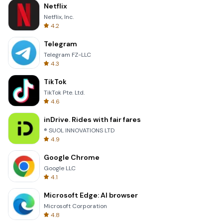
Netflix
Netflix, Inc.
4.2
Telegram
Telegram FZ-LLC
4.3
TikTok
TikTok Pte. Ltd.
4.6
inDrive. Rides with fair fares
® SUOL INNOVATIONS LTD
4.9
Google Chrome
Google LLC
4.1
Microsoft Edge: AI browser
Microsoft Corporation
4.8