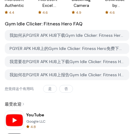
Authenticator
Excel:
Camera
by
Spreadsheets
AFTVnews
4.4
4.6
4.9
4.6
Gym Idle Clicker: Fitness Hero
FAQ
我如何从PGYER APK HUB下载Gym Idle Clicker: Fitness Hero？
PGYER APK HUB上的Gym Idle Clicker: Fitness Hero免费下载吗？
我需要在PGYER APK HUB上下载Gym Idle Clicker: Fitness Hero时需要账户吗？
我如何在PGYER APK HUB上报告Gym Idle Clicker: Fitness Hero的问题？
您觉得这个有用吗
是
否
最受欢迎
YouTube
Google LLC
4.8