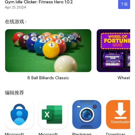
Gym Idle Clicker: Fitness Hero
1.0.2
下载
Apr 21, 2024
在线游戏
8 Ball Billiards Classic
Wheel Of
编辑推荐
Microsoft
Microsoft
Blackmagic
Downloader