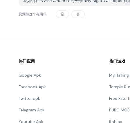
我如何在PGYER APK HUB上报告Rainy Night Wallpaper
您觉得这个有用吗
是
否
热门应用
热门游戏
Google Apk
My Talkin
Facebook Apk
Temple Ru
Twitter apk
Free Fire:
Telegram Apk
PUBG MOB
Youtube Apk
Roblox