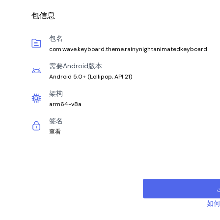
包信息
包名
com.wave.keyboard.theme.rainynightanimatedkeyboard
需要Android版本
Android 5.0+
(
Lollipop, API 21
)
架构
arm64-v8a
签名
查看
如何