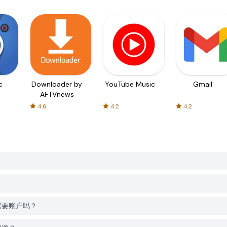
c
Downloader by
YouTube Music
Gmail
AFTVnews
4.6
4.2
4.2
r时需要账户吗？