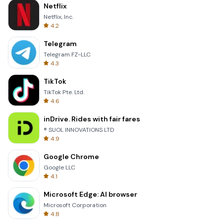
Netflix
Netflix, Inc.
4.2
Telegram
Telegram FZ-LLC
4.3
TikTok
TikTok Pte. Ltd.
4.6
inDrive. Rides with fair fares
® SUOL INNOVATIONS LTD
4.9
Google Chrome
Google LLC
4.1
Microsoft Edge: AI browser
Microsoft Corporation
4.8