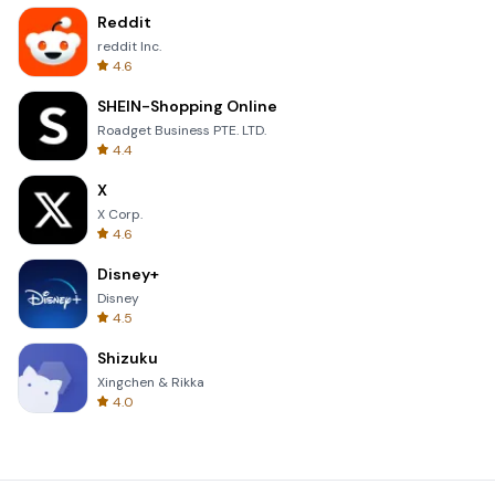
Reddit
reddit Inc.
4.6
SHEIN-Shopping Online
Roadget Business PTE. LTD.
4.4
X
X Corp.
4.6
Disney+
Disney
4.5
Shizuku
Xingchen & Rikka
4.0