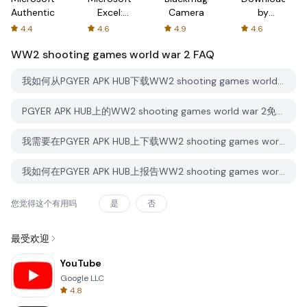
Authenticator
Excel:
Camera
by
Spreadsheets
AFTVnews
4.4
4.6
4.9
4.6
WW2 shooting games world war 2
FAQ
我如何从PGYER APK HUB下载WW2 shooting games world war 2？
PGYER APK HUB上的WW2 shooting games world war 2免费下载吗？
我需要在PGYER APK HUB上下载WW2 shooting games world war 2时需要账户吗？
我如何在PGYER APK HUB上报告WW2 shooting games world war 2的问题？
您觉得这个有用吗
是
否
最受欢迎
YouTube
Google LLC
4.8