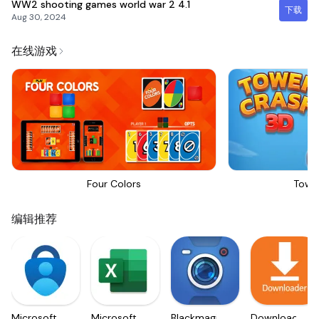
WW2 shooting games world war 2
4.1
下载
Aug 30, 2024
在线游戏
Four Colors
Towe
编辑推荐
Microsoft
Microsoft
Blackmagic
Downloader