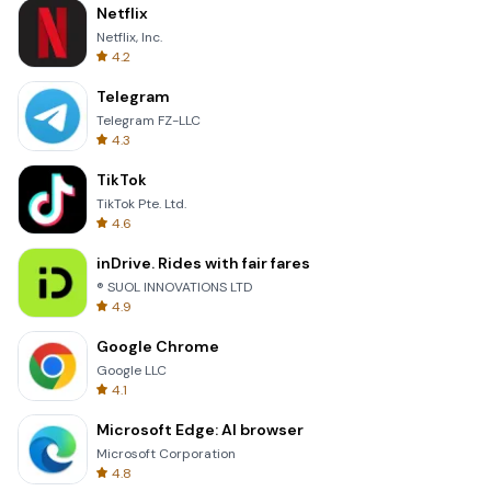
Netflix
Netflix, Inc.
4.2
Telegram
Telegram FZ-LLC
4.3
TikTok
TikTok Pte. Ltd.
4.6
inDrive. Rides with fair fares
® SUOL INNOVATIONS LTD
4.9
Google Chrome
Google LLC
4.1
Microsoft Edge: AI browser
Microsoft Corporation
4.8