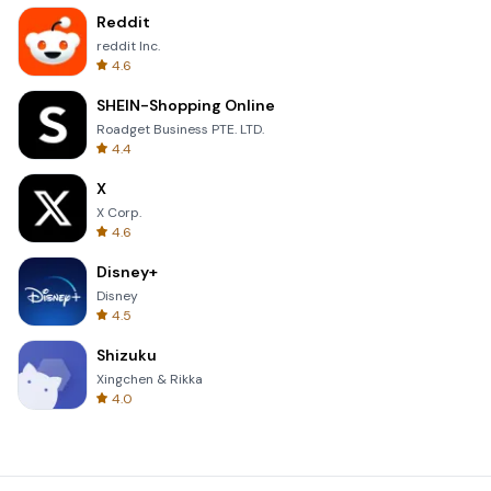
Reddit
reddit Inc.
4.6
SHEIN-Shopping Online
Roadget Business PTE. LTD.
4.4
X
X Corp.
4.6
Disney+
Disney
4.5
Shizuku
Xingchen & Rikka
4.0