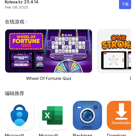
Kolesa.kz
25.4.14
下载
Feb 08, 2025
在线游戏
Wheel Of Fortune Quiz
On
编辑推荐
Microsoft
Microsoft
Blackmagic
Downloader