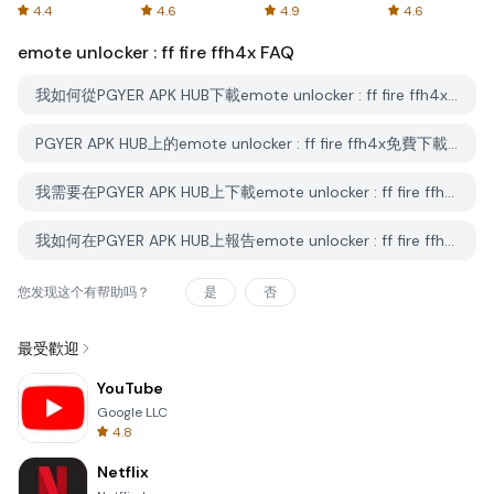
Spreadsheets
AFTVnews
4.4
4.6
4.9
4.6
emote unlocker : ff fire ffh4x
FAQ
我如何從PGYER APK HUB下載emote unlocker : ff fire ffh4x？
PGYER APK HUB上的emote unlocker : ff fire ffh4x免費下載嗎？
我需要在PGYER APK HUB上下載emote unlocker : ff fire ffh4x時需要帳戶嗎？
我如何在PGYER APK HUB上報告emote unlocker : ff fire ffh4x的問題？
您发现这个有帮助吗？
是
否
最受歡迎
YouTube
Google LLC
4.8
Netflix