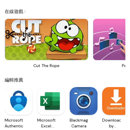
在線遊戲
Cut The Rope
Perf
編輯推薦
Microsoft
Microsoft
Blackmagic
Downloader
Authenticator
Excel:
Camera
by