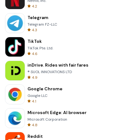
Netflix, Inc.
4.2
Telegram
Telegram FZ-LLC
4.3
TikTok
TikTok Pte. Ltd.
4.6
inDrive. Rides with fair fares
® SUOL INNOVATIONS LTD
4.9
Google Chrome
Google LLC
4.1
Microsoft Edge: AI browser
Microsoft Corporation
4.8
Reddit