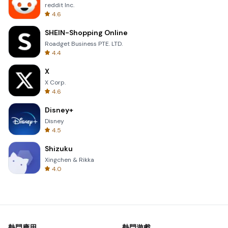
reddit Inc.
4.6
SHEIN-Shopping Online
Roadget Business PTE. LTD.
4.4
X
X Corp.
4.6
Disney+
Disney
4.5
Shizuku
Xingchen & Rikka
4.0
熱門應用
熱門遊戲