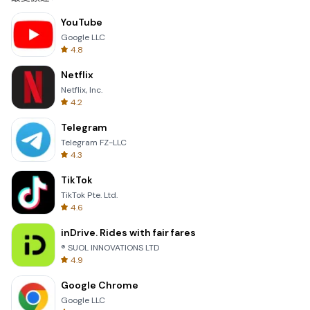
YouTube
Google LLC
4.8
Netflix
Netflix, Inc.
4.2
Telegram
Telegram FZ-LLC
4.3
TikTok
TikTok Pte. Ltd.
4.6
inDrive. Rides with fair fares
® SUOL INNOVATIONS LTD
4.9
Google Chrome
Google LLC