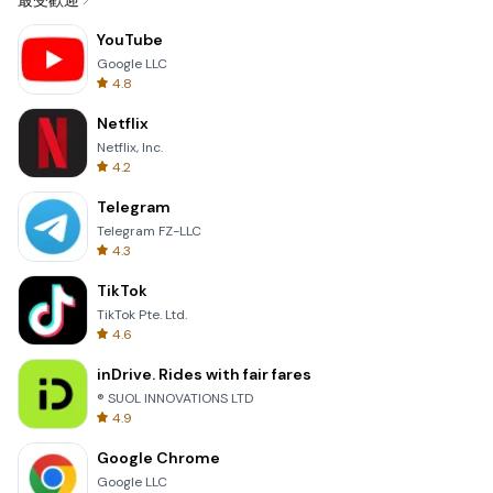
最受歡迎
YouTube
Google LLC
4.8
Netflix
Netflix, Inc.
4.2
Telegram
Telegram FZ-LLC
4.3
TikTok
TikTok Pte. Ltd.
4.6
inDrive. Rides with fair fares
® SUOL INNOVATIONS LTD
4.9
Google Chrome
Google LLC