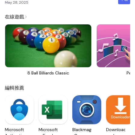
May 28, 2025
在線遊戲
8 Ball Billiards Classic
Perf
編輯推薦
Microsoft
Microsoft
Blackmagic
Downloader