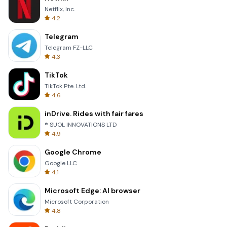
Netflix, Inc.
4.2
Telegram
Telegram FZ-LLC
4.3
TikTok
TikTok Pte. Ltd.
4.6
inDrive. Rides with fair fares
® SUOL INNOVATIONS LTD
4.9
Google Chrome
Google LLC
4.1
Microsoft Edge: AI browser
Microsoft Corporation
4.8