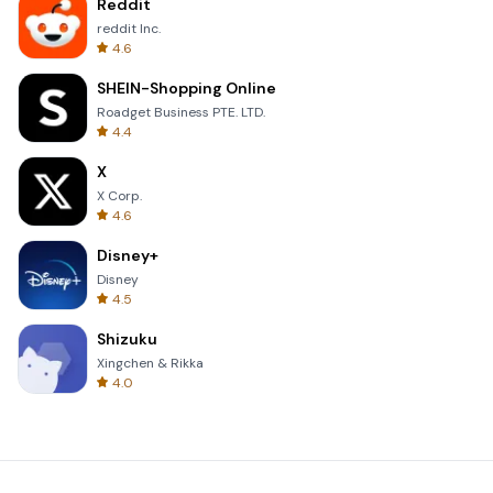
Reddit
reddit Inc.
4.6
SHEIN-Shopping Online
Roadget Business PTE. LTD.
4.4
X
X Corp.
4.6
Disney+
Disney
4.5
Shizuku
Xingchen & Rikka
4.0