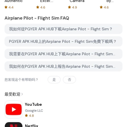
Authenticator
Excel:
Camera
by
Spreadsheets
AFTVnews
4.4
4.6
4.9
4.6
Airplane Pilot - Flight Sim
FAQ
我如何從PGYER APK HUB下載Airplane Pilot - Flight Sim？
PGYER APK HUB上的Airplane Pilot - Flight Sim免費下載嗎？
我需要在PGYER APK HUB上下載Airplane Pilot - Flight Sim時需要帳戶嗎？
我如何在PGYER APK HUB上報告Airplane Pilot - Flight Sim的問題？
您发现这个有帮助吗？
是
否
最受歡迎
YouTube
Google LLC
4.8
Netflix