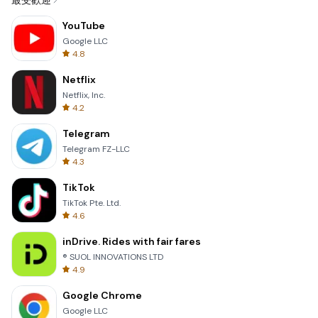
最受歡迎
YouTube
Google LLC
4.8
Netflix
Netflix, Inc.
4.2
Telegram
Telegram FZ-LLC
4.3
TikTok
TikTok Pte. Ltd.
4.6
inDrive. Rides with fair fares
® SUOL INNOVATIONS LTD
4.9
Google Chrome
Google LLC