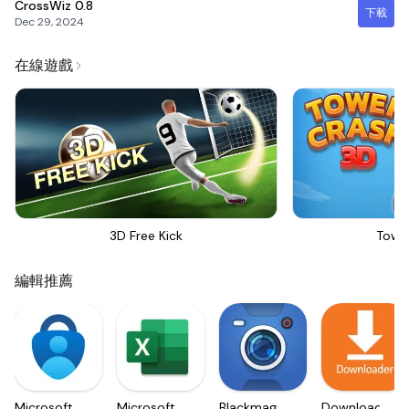
CrossWiz
0.8
下載
Dec 29, 2024
在線遊戲
3D Free Kick
Towe
編輯推薦
Microsoft
Microsoft
Blackmagic
Downloader