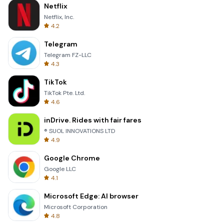
Netflix
Netflix, Inc.
4.2
Telegram
Telegram FZ-LLC
4.3
TikTok
TikTok Pte. Ltd.
4.6
inDrive. Rides with fair fares
® SUOL INNOVATIONS LTD
4.9
Google Chrome
Google LLC
4.1
Microsoft Edge: AI browser
Microsoft Corporation
4.8