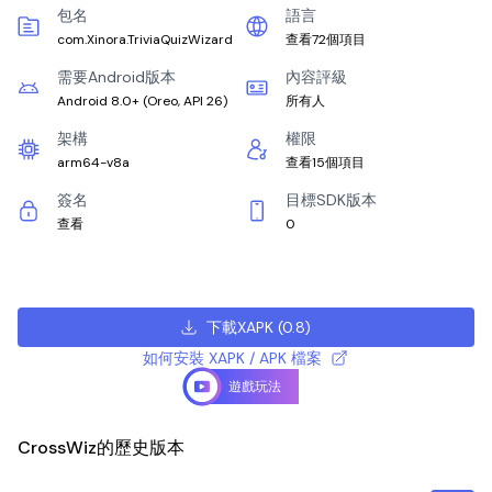
包名
語言
com.Xinora.TriviaQuizWizard
查看72個項目
需要Android版本
內容評級
Android 8.0+
(
Oreo, API 26
)
所有人
架構
權限
arm64-v8a
查看15個項目
簽名
目標SDK版本
查看
0
下載XAPK
(
0.8
)
如何安裝 XAPK / APK 檔案
遊戲玩法
CrossWiz的歷史版本