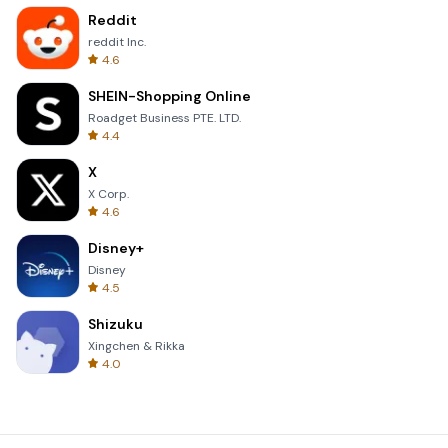
Reddit
reddit Inc.
4.6
SHEIN-Shopping Online
Roadget Business PTE. LTD.
4.4
X
X Corp.
4.6
Disney+
Disney
4.5
Shizuku
Xingchen & Rikka
4.0