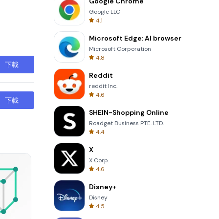
Google Chrome
Google LLC
4.1
Microsoft Edge: AI browser
Microsoft Corporation
4.8
下載
Reddit
reddit Inc.
4.6
下載
SHEIN-Shopping Online
Roadget Business PTE. LTD.
4.4
X
X Corp.
4.6
Disney+
Disney
4.5