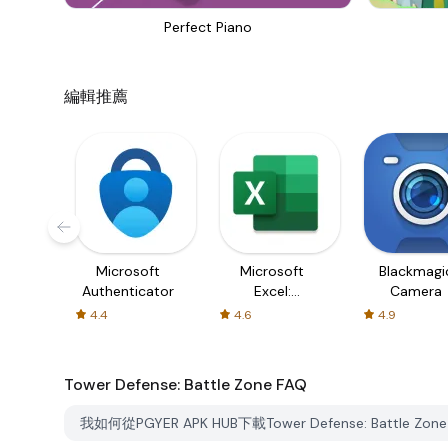
Perfect Piano
編輯推薦
Microsoft
Microsoft
Blackmagi
Authenticator
Excel:
Camera
Spreadsheets
4.4
4.6
4.9
Tower Defense: Battle Zone
FAQ
我如何從PGYER APK HUB下載Tower Defense: Battle Zon