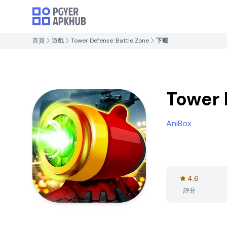
首頁
遊戲
Tower Defense: Battle Zone
下載
Tower 
AniBox
4.6
評分