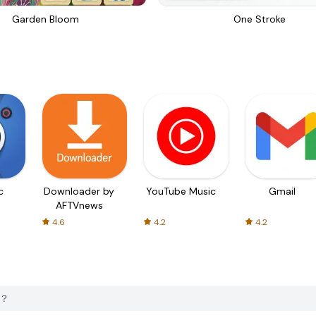
Garden Bloom
One Stroke
c
Downloader by
YouTube Music
Gmail
AFTVnews
4.6
4.2
4.2
e？