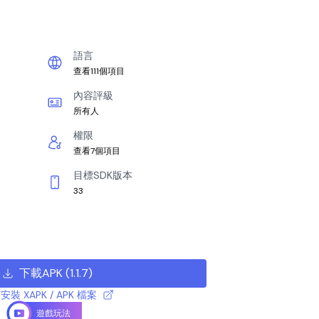
語言
查看111個項目
內容評級
所有人
權限
查看7個項目
目標SDK版本
33
下載APK
(
1.1.7
)
安裝 XAPK / APK 檔案
遊戲玩法