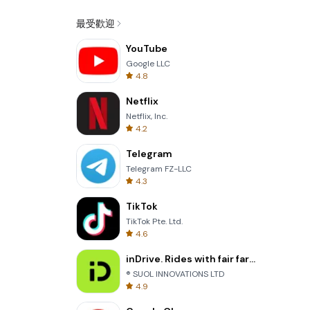
最受歡迎
YouTube
Google LLC
4.8
Netflix
Netflix, Inc.
4.2
Telegram
Telegram FZ-LLC
4.3
TikTok
TikTok Pte. Ltd.
4.6
inDrive. Rides with fair fares
® SUOL INNOVATIONS LTD
4.9