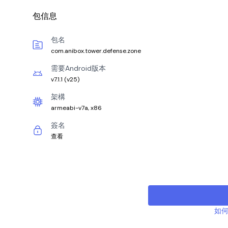
包信息
包名
com.anibox.tower.defense.zone
需要Android版本
v7.1.1
(
v25
)
架構
armeabi-v7a, x86
簽名
查看
如何