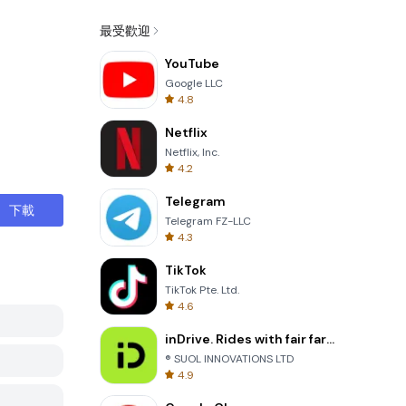
最受歡迎
YouTube
Google LLC
4.8
Netflix
Netflix, Inc.
4.2
Telegram
下載
Telegram FZ-LLC
4.3
TikTok
TikTok Pte. Ltd.
4.6
inDrive. Rides with fair fares
® SUOL INNOVATIONS LTD
4.9