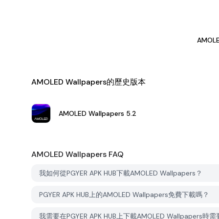
AMOLE
AMOLED Wallpapers的歷史版本
AMOLED Wallpapers
5.2
AMOLED Wallpapers
FAQ
我如何從PGYER APK HUB下載AMOLED Wallpapers？
PGYER APK HUB上的AMOLED Wallpapers免費下載嗎？
我需要在PGYER APK HUB上下載AMOLED Wallpapers