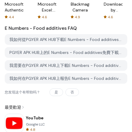
Microsoft
Microsoft
Blackmagic
Downloader
Authenticator
Excel:
Camera
by
Spreadsheets
AFTVnews
4.4
4.6
4.9
4.6
E Numbers - Food additives
FAQ
我如何從PGYER APK HUB下載E Numbers - Food additives？
PGYER APK HUB上的E Numbers - Food additives免費下載嗎？
我需要在PGYER APK HUB上下載E Numbers - Food additives時需要帳戶嗎？
我如何在PGYER APK HUB上報告E Numbers - Food additives的問題？
您发现这个有帮助吗？
是
否
最受歡迎
YouTube
Google LLC
4.8