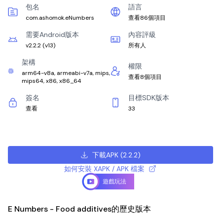
包名
語言
com.ashomok.eNumbers
查看86個項目
需要Android版本
內容評級
v2.2.2
(
v13
)
所有人
架構
權限
arm64-v8a, armeabi-v7a, mips,
查看8個項目
mips64, x86, x86_64
簽名
目標SDK版本
查看
33
下載APK
(
2.2.2
)
如何安裝 XAPK / APK 檔案
遊戲玩法
E Numbers - Food additives的歷史版本