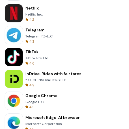
Netflix
Netflix, Inc.
4.2
Telegram
Telegram FZ-LLC
4.3
TikTok
TikTok Pte. Ltd.
4.6
inDrive. Rides with fair fares
® SUOL INNOVATIONS LTD
4.9
Google Chrome
Google LLC
4.1
Microsoft Edge: AI browser
Microsoft Corporation