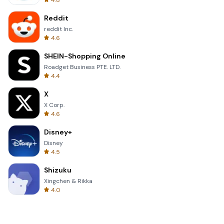
4.8
Reddit
reddit Inc.
4.6
SHEIN-Shopping Online
Roadget Business PTE. LTD.
4.4
X
X Corp.
4.6
Disney+
Disney
4.5
Shizuku
Xingchen & Rikka
4.0