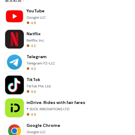
最受歡迎
YouTube
Google LLC
4.8
Netflix
Netflix, Inc.
4.2
Telegram
Telegram FZ-LLC
4.3
TikTok
TikTok Pte. Ltd.
4.6
inDrive. Rides with fair fares
® SUOL INNOVATIONS LTD
4.9
Google Chrome
Google LLC