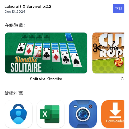
Lokicraft X Survival
5.0.2
下載
Dec 13, 2024
在線遊戲
Solitaire Klondike
Cut
編輯推薦