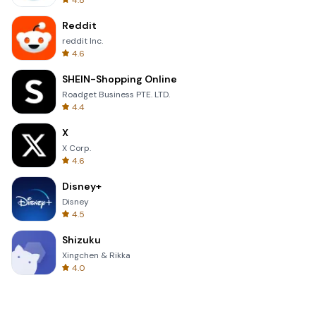
4.8
Reddit
reddit Inc.
4.6
SHEIN-Shopping Online
Roadget Business PTE. LTD.
4.4
X
X Corp.
4.6
Disney+
Disney
4.5
Shizuku
Xingchen & Rikka
4.0