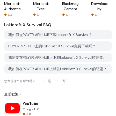
Microsoft
Microsoft
Blackmagic
Downloader
Authenticator
Excel:
Camera
by
Spreadsheets
AFTVnews
4.4
4.6
4.9
4.6
Lokicraft X Survival
FAQ
我如何從PGYER APK HUB下載Lokicraft X Survival？
PGYER APK HUB上的Lokicraft X Survival免費下載嗎？
我需要在PGYER APK HUB上下載Lokicraft X Survival時需要帳戶嗎？
我如何在PGYER APK HUB上報告Lokicraft X Survival的問題？
您发现这个有帮助吗？
是
否
最受歡迎
YouTube
Google LLC
4.8