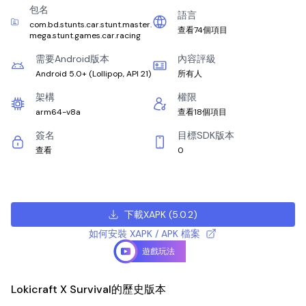
包名
語言
com.bd.stunts.car.stunt.master.
查看74個項目
mega.stunt.games.car.racing
需要Android版本
內容評級
Android 5.0+
(
Lollipop, API 21
)
所有人
架構
權限
arm64-v8a
查看18個項目
簽名
目標SDK版本
查看
0
下載XAPK
(
5.0.2
)
如何安裝 XAPK / APK 檔案
遊戲玩法
Lokicraft X Survival的歷史版本