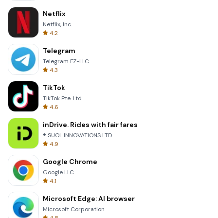
Netflix
Netflix, Inc.
4.2
Telegram
Telegram FZ-LLC
4.3
TikTok
TikTok Pte. Ltd.
4.6
inDrive. Rides with fair fares
® SUOL INNOVATIONS LTD
4.9
Google Chrome
Google LLC
4.1
Microsoft Edge: AI browser
Microsoft Corporation