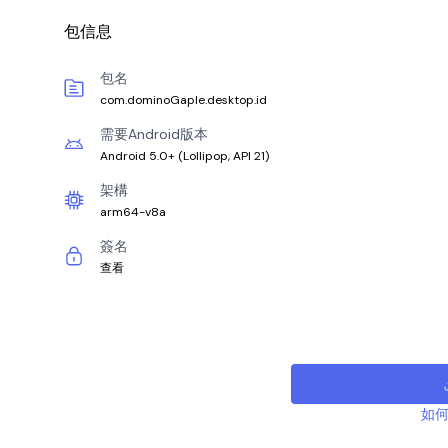
包信息
包名
com.dominoGaple.desktop.id
需要Android版本
Android 5.0+
(
Lollipop, API 21
)
架構
arm64-v8a
簽名
查看
如何