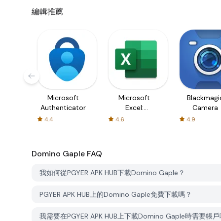
編輯推薦
Microsoft
Microsoft
Blackmagi
Authenticator
Excel:
Camera
Spreadsheets
4.4
4.6
4.9
Domino Gaple
FAQ
我如何從PGYER APK HUB下載Domino Gaple？
PGYER APK HUB上的Domino Gaple免費下載嗎？
我需要在PGYER APK HUB上下載Domino Gaple時需要帳