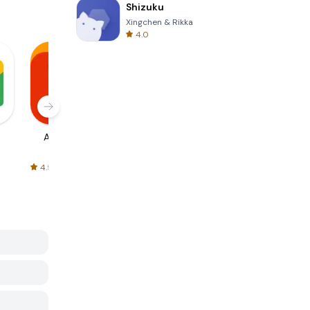
Shizuku
Xingchen & Rikka
4.0
AliExpress
Signal Private
Spotify - Music
Messenger
and Podcasts
4.5
4.3
4.6