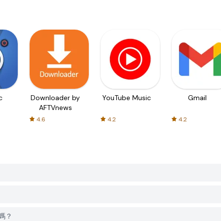
c
Downloader by
YouTube Music
Gmail
AFTVnews
4.6
4.2
4.2
戶嗎？