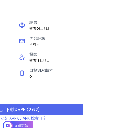
語言
查看0個項目
內容評級
所有人
權限
查看18個項目
目標SDK版本
0
下載XAPK
(
2.6.2
)
安裝 XAPK / APK 檔案
遊戲玩法