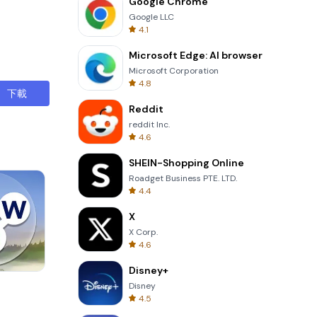
Google Chrome
Google LLC
4.1
Microsoft Edge: AI browser
Microsoft Corporation
4.8
下載
Reddit
reddit Inc.
4.6
SHEIN-Shopping Online
Roadget Business PTE. LTD.
4.4
X
X Corp.
4.6
Disney+
Four Colors
Disney
4.5