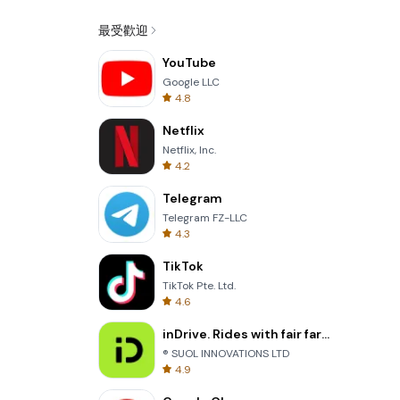
最受歡迎
YouTube
Google LLC
4.8
Netflix
Netflix, Inc.
4.2
Telegram
Telegram FZ-LLC
4.3
TikTok
TikTok Pte. Ltd.
4.6
inDrive. Rides with fair fares
® SUOL INNOVATIONS LTD
4.9