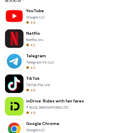
最受歡迎
YouTube
Google LLC
4.8
Netflix
Netflix, Inc.
4.2
Telegram
Telegram FZ-LLC
4.3
TikTok
TikTok Pte. Ltd.
4.6
inDrive. Rides with fair fares
® SUOL INNOVATIONS LTD
4.9
Google Chrome
Google LLC