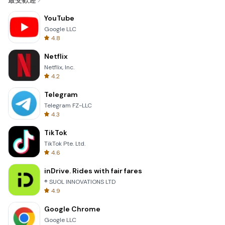
最受歡迎
YouTube
Google LLC
4.8
Netflix
Netflix, Inc.
4.2
Telegram
Telegram FZ-LLC
4.3
TikTok
TikTok Pte. Ltd.
4.6
inDrive. Rides with fair fares
® SUOL INNOVATIONS LTD
4.9
Google Chrome
Google LLC