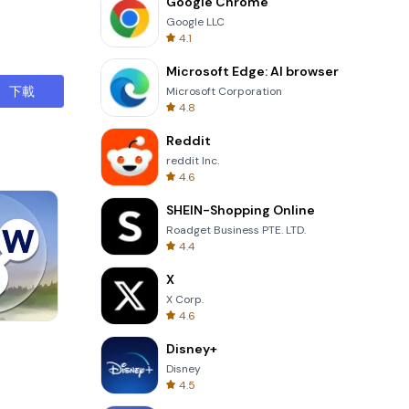
Google Chrome
Google LLC
4.1
Microsoft Edge: AI browser
下載
Microsoft Corporation
4.8
Reddit
reddit Inc.
4.6
SHEIN-Shopping Online
Roadget Business PTE. LTD.
4.4
X
X Corp.
4.6
Om Nom Run
Disney+
Disney
4.5