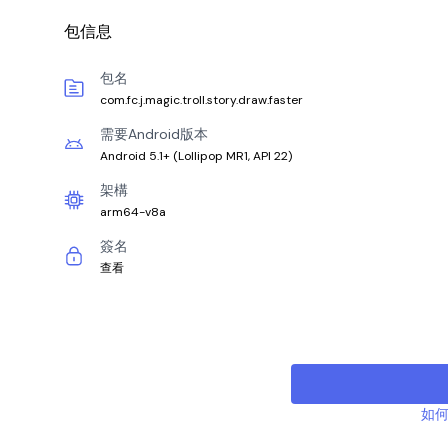
包信息
包名
com.fc.j.magic.troll.story.draw.faster
需要Android版本
Android 5.1+
(
Lollipop MR1, API 22
)
架構
arm64-v8a
簽名
查看
如何