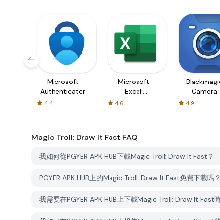
Microsoft
Microsoft
Blackmagi
Authenticator
Excel:
Camera
Spreadsheets
4.4
4.6
4.9
Magic Troll: Draw It Fast
FAQ
我如何從PGYER APK HUB下載Magic Troll: Draw It Fast？
PGYER APK HUB上的Magic Troll: Draw It Fast免費下載嗎
我需要在PGYER APK HUB上下載Magic Troll: Draw It F