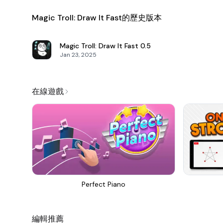
Magic Troll: Draw It Fast的歷史版本
Magic Troll: Draw It Fast
0.5
Jan 23, 2025
在線遊戲
Perfect Piano
編輯推薦