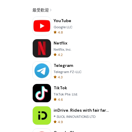
最受歡迎
YouTube
Google LLC
4.8
Netflix
Netflix, Inc.
4.2
Telegram
Telegram FZ-LLC
4.3
TikTok
TikTok Pte. Ltd.
4.6
inDrive. Rides with fair fares
® SUOL INNOVATIONS LTD
4.9