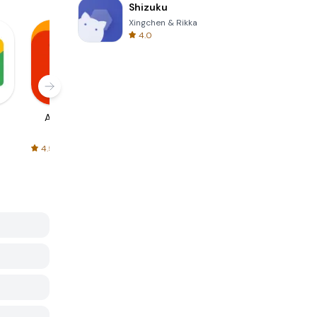
Shizuku
Xingchen & Rikka
4.0
AliExpress
Signal Private
Spotify - Music
Messenger
and Podcasts
4.5
4.3
4.6