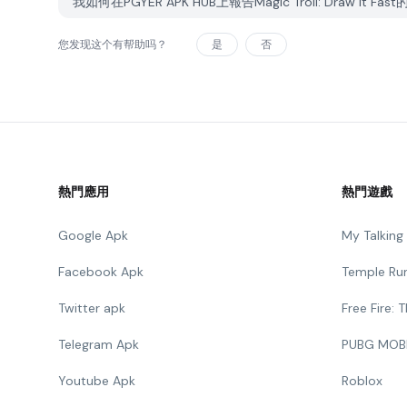
我如何在PGYER APK HUB上報告Magic Troll: Draw It Fa
您发现这个有帮助吗？
是
否
熱門應用
熱門遊戲
Google Apk
My Talkin
Facebook Apk
Temple Ru
Twitter apk
Free Fire:
Telegram Apk
PUBG MOB
Youtube Apk
Roblox