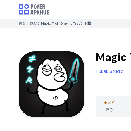
首頁
遊戲
Magic Troll: Draw It Fast
下載
Magic T
Pukak Studio
4.9
評分