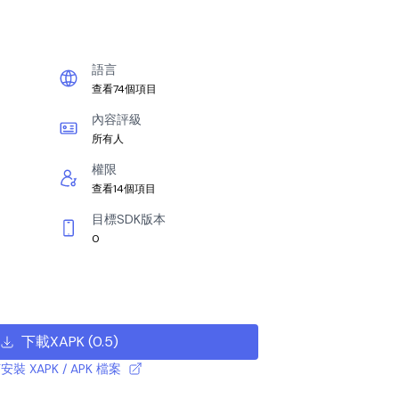
語言
查看74個項目
內容評級
所有人
權限
查看14個項目
目標SDK版本
0
下載XAPK
(
0.5
)
安裝 XAPK / APK 檔案