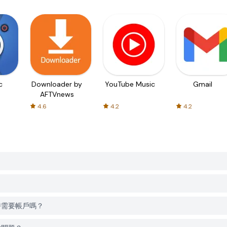
c
Downloader by
YouTube Music
Gmail
AFTVnews
4.6
4.2
4.2
？
ast時需要帳戶嗎？