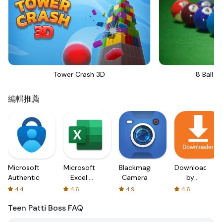
Tower Crash 3D
8 Ball Bi
編輯推薦
Microsoft
Microsoft
Blackmagic
Downloader
Authenticator
Excel:
Camera
by
Spreadsheets
AFTVnews
4.4
4.6
4.9
4.6
Teen Patti Boss
FAQ