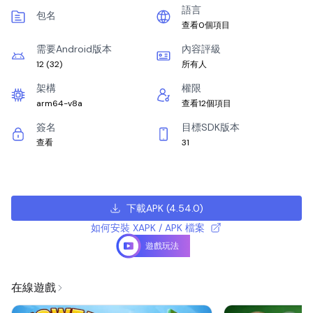
語言
包名
查看0個項目
需要Android版本
內容評級
12
(
32
)
所有人
架構
權限
arm64-v8a
查看12個項目
簽名
目標SDK版本
查看
31
下載APK
(
4.54.0
)
如何安裝 XAPK / APK 檔案
遊戲玩法
在線遊戲