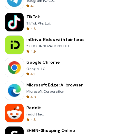
Telegram FZ-LLC
4.3
TikTok
TikTok Pte. Ltd.
4.6
inDrive. Rides with fair fares
® SUOL INNOVATIONS LTD
4.9
Google Chrome
Google LLC
4.1
Microsoft Edge: AI browser
Microsoft Corporation
4.8
Reddit
reddit Inc.
4.6
SHEIN-Shopping Online