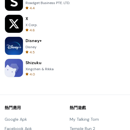
Roadget Business PTE. LTD.
4.4
X
X Corp.
4.6
Disney+
Disney
4.5
Shizuku
Xingchen & Rikka
4.0
熱門應用
熱門遊戲
Google Apk
My Talking Tom
Facebook Apk
Temple Run 2